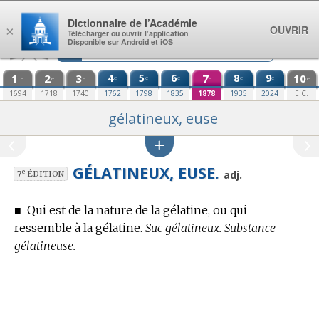
Aller au contenu
Dictionnaire de l’Académie
OUVRIR
×
Télécharger ou ouvrir l’application
Disponible sur Android et iOS
1
2
3
4
5
6
7
8
9
10
e
e
e
e
e
re
e
e
e
e
1694
1718
1740
1762
1798
1835
1878
1935
2024
E.C.
gélatineux, euse
GÉLATINEUX, EUSE.
e
adj.
7
ÉDITION
■
Qui est de la nature de la gélatine, ou qui
ressemble à la gélatine.
Suc gélatineux. Substance
gélatineuse.