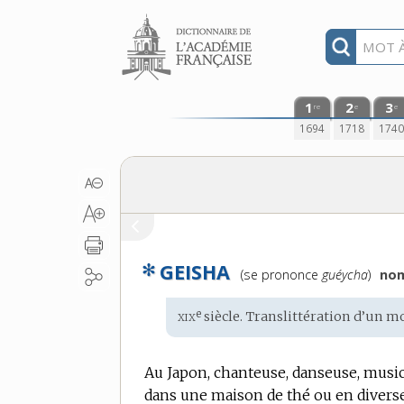
Aller au contenu
1
2
3
re
e
e
1694
1718
174
✻
GEISHA
Prononciation
(se prononce
guéycha
)
nom
:
xix
e
Étymologie
siècle. Translittération d’un m
:
Au Japon, chanteuse, danseuse, musici
dans une maison de thé ou en diverses