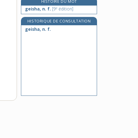
HISTOIRE DU MOT
gélif, -ive, adj.
e
geisha, n. f.
[9
édition]
gélifiant, -ante, adj.
gélification, n. f.
HISTORIQUE DE CONSULTATION
geisha, n. f.
gélifier, v. tr.