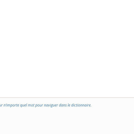
ur n’importe quel mot pour naviguer dans le dictionnaire.