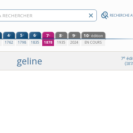
RECHERCHE 
4
5
6
7
8
9
10
e
e
e
édition
e
e
e
e
0
1762
1798
1835
1878
1935
2024
EN COURS
geline
e
7
édi
(187