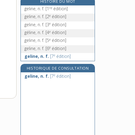
HISTOIRE DU MOT
e
gémara, n. f.
[7
édition]
re
geline, n. f.
[1
édition]
gémeau, n. m.
e
geline, n. f.
[2
édition]
gémellaire, adj.
e
geline, n. f.
[3
édition]
gémellipare, adj.
e
géline, n. f.
[4
édition]
e
geline, n. f.
[5
édition]
e
geline, n. f.
[6
édition]
e
geline, n. f.
[7
édition]
HISTORIQUE DE CONSULTATION
e
geline, n. f.
[7
édition]