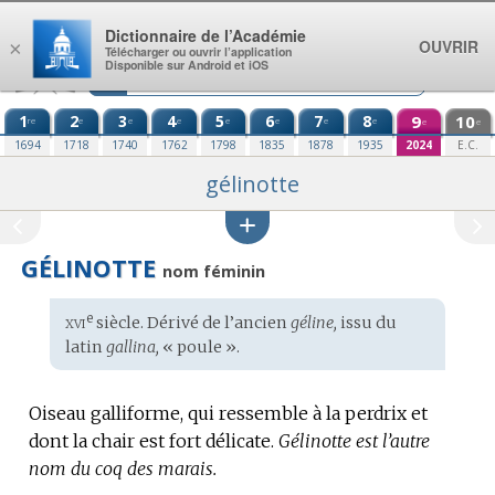
Aller au contenu
Dictionnaire de l’Académie
OUVRIR
×
Télécharger ou ouvrir l’application
Disponible sur Android et iOS
1
2
3
4
5
6
7
8
9
10
re
e
e
e
e
e
e
e
e
e
1694
1718
1740
1762
1798
1835
1878
1935
2024
E.C.
gélinotte
GÉLINOTTE
nom féminin
xvi
e
Étymologie
siècle. Dérivé de l’ancien
géline,
issu du
:
latin
gallina,
« poule ».
Oiseau galliforme, qui ressemble à la perdrix et
dont la chair est fort délicate.
Gélinotte est l’autre
nom du coq des marais.