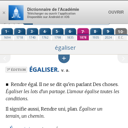
Aller au contenu
Dictionnaire de l’Académie
OUVRIR
×
Télécharger ou ouvrir l’application
Disponible sur Android et iOS
1
2
3
4
5
6
7
8
9
10
re
e
e
e
e
e
e
e
e
e
1694
1718
1740
1762
1798
1835
1878
1935
2024
E.C.
égaliser
ÉGALISER.
e
v. a.
7
ÉDITION
■
Rendre égal. Il ne se dit qu’en parlant Des choses.
Égaliser les lots d’un partage. L’amour égalise toutes les
conditions.
Il signifie aussi, Rendre uni, plan.
Égaliser un
terrain, un chemin.