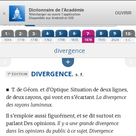
Aller au contenu
Dictionnaire de l’Académie
OUVRIR
×
Télécharger ou ouvrir l’application
Disponible sur Android et iOS
1
2
3
4
5
6
7
8
9
10
e
e
e
e
e
re
e
e
e
e
1694
1718
1740
1762
1798
1835
1878
1935
2024
E.C.
divergence
DIVERGENCE.
e
s. f.
7
ÉDITION
■
T. de Géom. et d’Optique.
Situation de deux lignes,
de deux rayons, qui vont en s’écartant.
La divergence
des rayons lumineux.
Il s’emploie aussi figurément, et se dit surtout en
parlant Des opinions.
Il y a une grande divergence
dans les opinions du public à ce sujet. Divergence