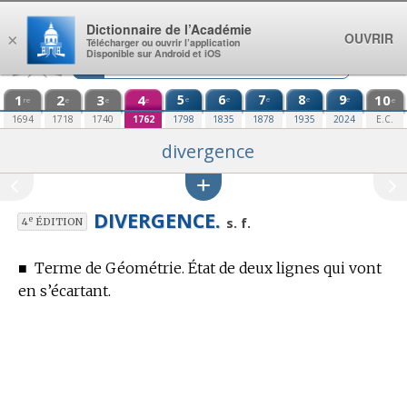
Aller au contenu
Dictionnaire de l’Académie
OUVRIR
×
Télécharger ou ouvrir l’application
Disponible sur Android et iOS
1
2
3
4
5
6
7
8
9
10
e
e
e
e
e
re
e
e
e
e
1694
1718
1740
1762
1798
1835
1878
1935
2024
E.C.
divergence
DIVERGENCE.
e
s. f.
4
ÉDITION
■
Terme de Géométrie.
État de deux lignes qui vont
en s’écartant.