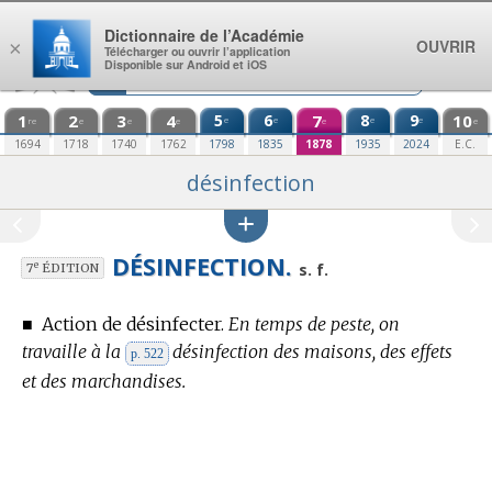
Aller au contenu
Dictionnaire de l’Académie
OUVRIR
×
Télécharger ou ouvrir l’application
Disponible sur Android et iOS
1
2
3
4
5
6
7
8
9
10
e
e
e
e
re
e
e
e
e
e
1694
1718
1740
1762
1798
1835
1878
1935
2024
E.C.
désinfection
DÉSINFECTION.
e
s. f.
7
ÉDITION
■
Action de désinfecter.
En temps de peste, on
travaille à la
désinfection des maisons, des effets
p. 522
et des marchandises.