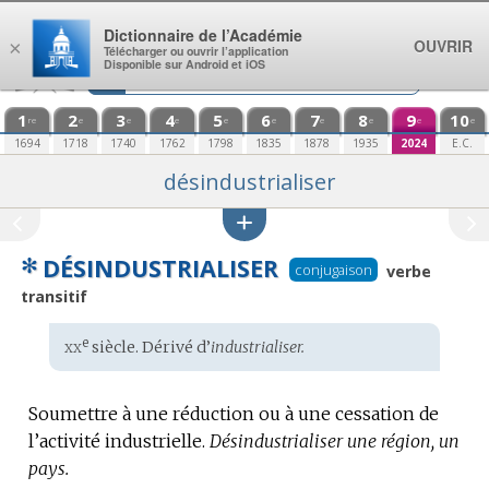
Aller au contenu
Dictionnaire de l’Académie
OUVRIR
×
Télécharger ou ouvrir l’application
Disponible sur Android et iOS
1
2
3
4
5
6
7
8
9
10
re
e
e
e
e
e
e
e
e
e
1694
1718
1740
1762
1798
1835
1878
1935
2024
E.C.
désindustrialiser
✻
DÉSINDUSTRIALISER
conjugaison
verbe
transitif
xx
e
Étymologie
siècle. Dérivé d’
industrialiser.
:
Soumettre à une réduction ou à une cessation de
l’activité industrielle.
Désindustrialiser une région, un
pays.