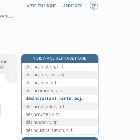
AIDE EN LIGNE
ANNEXES
AVANCÉE
e
désignatif, ive, adj.
[7
édition]
désignation, n. f.
designer, n.
désigner, v. tr.
désillusion, n. f.
VOISINAGE ALPHABÉTIQUE
désillusionner, v. tr.
tion
désincarnation, n. f.
4)
désincarné, -ée, adj.
désincarner, v. tr.
désincorporer, v. tr.
désincrustant, -ante, adj.
désincrustation, n. f.
désincruster, v. tr.
désindexer, v. tr.
désindustrialisation, n. f.
désindustrialiser, v. tr.