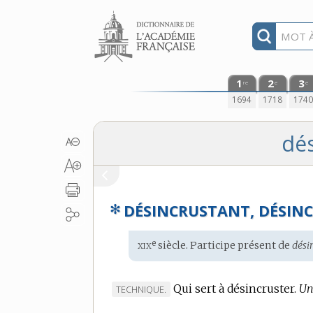
Aller au contenu
1
2
3
re
e
e
1694
1718
174
dés
✻
DÉSINCRUSTANT, DÉSIN
xix
e
Étymologie
siècle. Participe présent de
dési
:
Qui sert à désincruster.
Un
MARQUE
TECHNIQUE.
DE