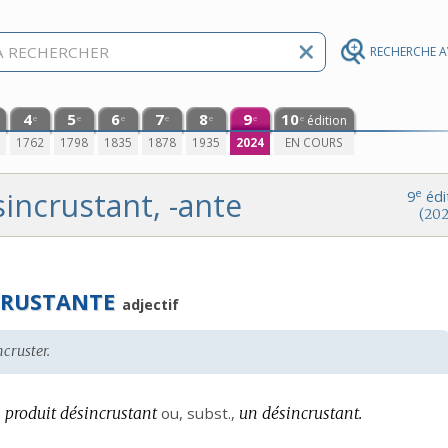
RECHERCHE 
4
5
6
7
8
9
10
édition
e
e
e
e
e
e
e
0
1762
1798
1835
1878
1935
2024
EN COURS
incrustant, -ante
e
9
édi
(202
CRUSTANTE
adjectif
ncruster.
 produit désincrustant
ou,
subst.
,
un désincrustant.