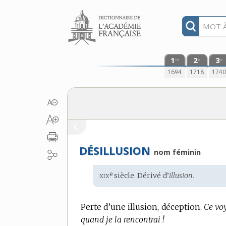
Aller au contenu
1
2
3
re
e
e
1694
1718
174
DÉSILLUSION
nom féminin
xix
e
Étymologie
siècle. Dérivé d’
illusion.
:
Perte d’une illusion, déception.
Ce voy
quand je la rencontrai !