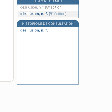
HISTOIRE DU MOT
désincrustant, -ante, adj.
e
désillusion, n. f.
[8
édition]
désincrustation, n. f.
e
désillusion, n. f.
[9
édition]
désincruster, v. tr.
désindexer, v. tr.
HISTORIQUE DE CONSULTATION
désillusion, n. f.