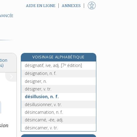
AIDE EN LIGNE
ANNEXES
AVANCÉE
déshydratation, n. f.
déshydrater, v. tr.
desiderata, n. m. pl.
désidératif, -ive, adj.
desideratum, n. m.
VOISINAGE ALPHABÉTIQUE
design, n. m.
tion
e
désignatif, ive, adj.
[7
édition]
4)
désignation, n. f.
designer, n.
désigner, v. tr.
désillusion, n. f.
désillusionner, v. tr.
désincarnation, n. f.
désincarné, -ée, adj.
sion
désincarner, v. tr.
désincorporer, v. tr.