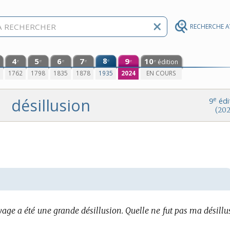
RECHERCHE 
4
5
6
7
8
9
10
e
édition
e
e
e
e
e
e
0
1762
1798
1835
1878
1935
2024
EN COURS
désillusion
e
9
édi
(202
age a été une grande désillusion.
Quelle ne fut pas ma désillu