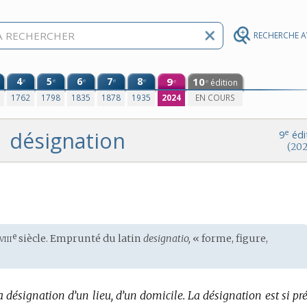
RECHERCHE 
4
5
6
7
8
9
10
e
e
e
e
e
édition
e
e
0
1762
1798
1835
1878
1935
2024
EN COURS
désignation
e
9
édi
(202
viii
e
siècle. Emprunté du
latin
designatio,
« forme, figure,
a désignation d’un lieu, d’un domicile.
La désignation est si pr