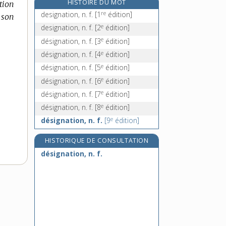
HISTOIRE DU MOT
tion
désincarné, -ée, adj.
re
designation, n. f.
[1
édition]
 son
désincarner, v. tr.
e
designation, n. f.
[2
édition]
désincorporer, v. tr.
e
désignation, n. f.
[3
édition]
désincrustant, -ante, adj.
e
désignation, n. f.
[4
édition]
e
désignation, n. f.
[5
édition]
e
désignation, n. f.
[6
édition]
e
désignation, n. f.
[7
édition]
e
désignation, n. f.
[8
édition]
e
désignation, n. f.
[9
édition]
HISTORIQUE DE CONSULTATION
désignation, n. f.