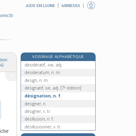
AIDE EN LIGNE
ANNEXES
AVANCÉE
déshumanisation, n. f.
déshumaniser, v. tr.
déshydratant, -ante, adj.
déshydratation, n. f.
déshydrater, v. tr.
VOISINAGE ALPHABÉTIQUE
desiderata, n. m. pl.
tion
désidératif, -ive, adj.
4)
desideratum, n. m.
design, n. m.
e
désignatif, ive, adj.
[7
édition]
désignation, n. f.
designer, n.
désigner, v. tr.
désillusion, n. f.
désillusionner, v. tr.
écise
désincarnation, n. f.