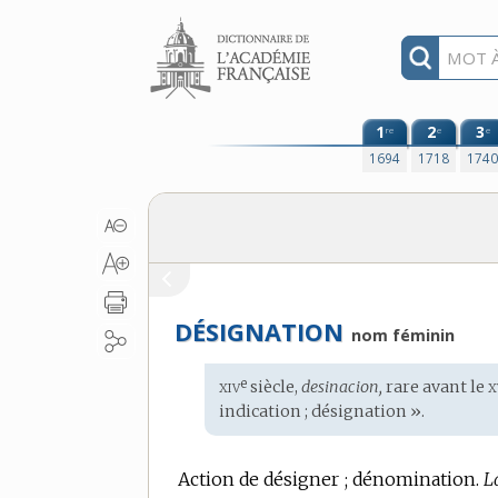
Aller au contenu
1
2
3
re
e
e
1694
1718
174
DÉSIGNATION
nom féminin
xiv
x
e
Étymologie
siècle,
desinacion,
rare avant le
:
indication ; désignation ».
Action de désigner ; dénomination.
L