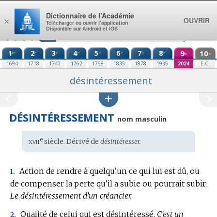
Aller au contenu
Dictionnaire de l’Académie
OUVRIR
×
Télécharger ou ouvrir l’application
Disponible sur Android et iOS
1
2
3
4
5
6
7
8
9
10
re
e
e
e
e
e
e
e
e
e
1694
1718
1740
1762
1798
1835
1878
1935
2024
E.C.
désintéressement
DÉSINTÉRESSEMENT
nom masculin
xvii
e
Étymologie
siècle. Dérivé de
désintéresser.
:
Action de rendre à quelqu’un ce qui lui est dû, ou
1.
de compenser la perte qu’il a subie ou pourrait subir.
Le désintéressement d’un créancier.
Qualité de celui qui est désintéressé.
C’est un
2.