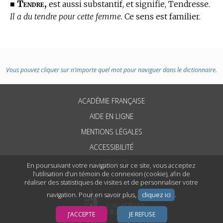
Tendre,
■
est aussi substantif, et signifie, Tendresse.
Il a du tendre pour cette femme.
Ce sens est familier.
Vous pouvez cliquer sur n’importe quel mot pour naviguer dans le dictionnaire.
ACADÉMIE FRANÇAISE
AIDE EN LIGNE
MENTIONS LÉGALES
ACCESSIBILITÉ
CONTACTS
En poursuivant votre navigation sur ce site, vous acceptez
l’utilisation d’un témoin de connexion (cookie), afin de
réaliser des statistiques de visites et de personnaliser votre
navigation. Pour en savoir plus,
cliquez ici
.
J’ACCEPTE
JE REFUSE