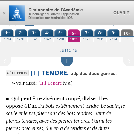
Aller au contenu
Dictionnaire de l’Académie
OUVRIR
×
Télécharger ou ouvrir l’application
Disponible sur Android et iOS
1
2
3
4
5
6
7
8
9
10
re
e
e
e
e
e
e
e
e
e
1694
1718
1740
1762
1798
1835
1878
1935
2024
E.C.
tendre
TENDRE.
[I.]
e
adj. des deux genres.
6
ÉDITION
↪
voir aussi :
[II.]
Tendre
(v. a.)
■
Qui peut être aisément coupé, divisé : il est
opposé à Dur.
Du bois extrêmement tendre. Le sapin, le
saule et le peuplier sont des bois tendres. Bâtir de
pierres tendres, avec des pierres tendres. Parmi les
pierres précieuses, il y en a de tendres et de dures.