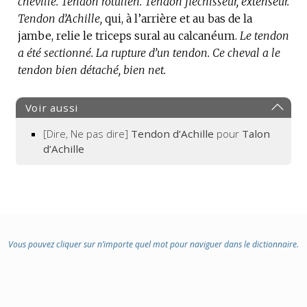
cheville.
:
Tendon rotulien.
Tendon fléchisseur, extenseur.
Tendon d’Achille,
qui, à l’arrière et au bas de la
jambe, relie le triceps sural au calcanéum.
Le tendon
a été sectionné.
La rupture d’un tendon.
Ce cheval a le
tendon bien détaché, bien net.
Voir aussi
[Dire, Ne pas dire]
Tendon d’Achille
pour
Talon
d’Achille
Vous pouvez cliquer sur n’importe quel mot pour naviguer dans le dictionnaire.