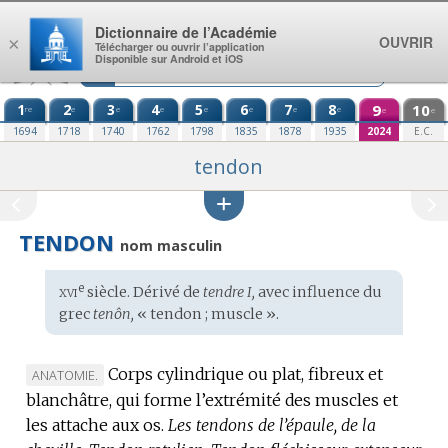
Aller au contenu
Dictionnaire de l’Académie
OUVRIR
×
Télécharger ou ouvrir l’application
Disponible sur Android et iOS
1
2
3
4
5
6
7
8
9
10
re
e
e
e
e
e
e
e
e
e
1694
1718
1740
1762
1798
1835
1878
1935
2024
E.C.
tendon
TENDON
nom masculin
xvi
e
Étymologie
siècle. Dérivé de
tendre I,
avec influence du
:
grec
tenôn,
« tendon ; muscle ».
Corps cylindrique ou plat, fibreux et
MARQUE
ANATOMIE.
blanchâtre, qui forme l’extrémité des muscles et
DE
les attache aux os.
DOMAINE
Les tendons de l’épaule, de la