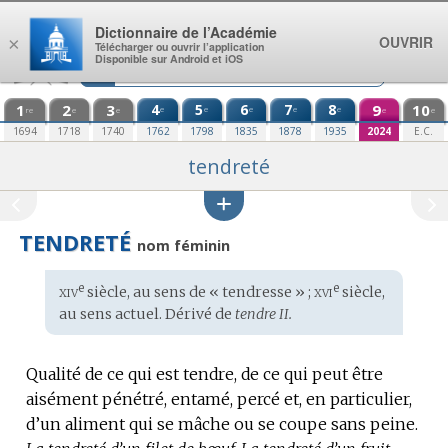
Aller au contenu
Dictionnaire de l’Académie
OUVRIR
×
Télécharger ou ouvrir l’application
Disponible sur Android et iOS
1
2
3
4
5
6
7
8
9
10
e
e
e
e
e
re
e
e
e
e
1694
1718
1740
1762
1798
1835
1878
1935
2024
E.C.
tendreté
TENDRETÉ
nom féminin
xiv
xvi
e
e
Étymologie
siècle, au sens de « tendresse » ;
siècle,
:
au sens actuel. Dérivé de
tendre II.
Qualité de ce qui est tendre, de ce qui peut être
aisément pénétré, entamé, percé et, en particulier,
d’un aliment qui se mâche ou se coupe sans peine.