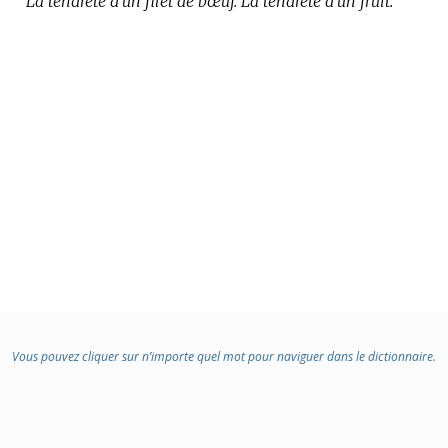
La tendreté d’un filet de bœuf.
La tendreté d’un fruit.
Vous pouvez cliquer sur n’importe quel mot pour naviguer dans le dictionnaire.