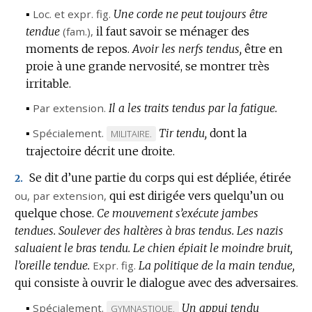
▪
Loc. et expr.
fig.
Une corde ne peut toujours être
tendue
(
fam.
),
il faut savoir se ménager des
moments de repos.
Avoir les nerfs tendus,
être en
proie à une grande nervosité, se montrer très
irritable.
▪
Par extension.
Il a les traits tendus par la fatigue.
▪
Spécialement.
Tir tendu,
dont la
MARQUE
MILITAIRE.
trajectoire décrit une droite.
DE
DOMAINE
Se dit d’une partie du corps qui est dépliée, étirée
2.
:
ou,
par extension
,
qui est dirigée vers quelqu’un ou
quelque chose.
Ce mouvement s’exécute jambes
tendues.
Soulever des haltères à bras tendus.
Les nazis
saluaient le bras tendu.
Le chien épiait le moindre bruit,
l’oreille tendue.
Expr.
fig.
La politique de la main tendue,
qui consiste à ouvrir le dialogue avec des adversaires.
▪
Spécialement.
Un appui tendu
MARQUE
GYMNASTIQUE.