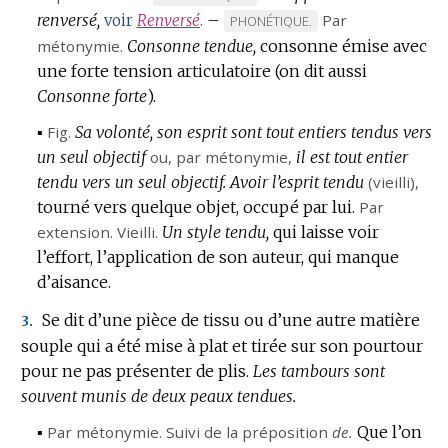
renversé,
DE
–
Par
voir
Renversé
.
MARQUE
PHONÉTIQUE.
DOMAINE
métonymie.
Consonne tendue,
DE
consonne émise avec
:
une forte tension articulatoire (on dit aussi
DOMAINE
Consonne forte
).
:
▪
Fig.
Sa volonté, son esprit sont tout entiers tendus vers
un seul objectif
ou,
par métonymie
,
il est tout entier
tendu vers un seul objectif.
Avoir l’esprit tendu
(vieilli),
tourné vers quelque objet, occupé par lui.
Par
extension.
Vieilli.
Un style tendu,
qui laisse voir
l’effort, l’application de son auteur, qui manque
d’aisance.
Se dit d’une pièce de tissu ou d’une autre matière
3.
souple qui a été mise à plat et tirée sur son pourtour
pour ne pas présenter de plis.
Les tambours sont
souvent munis de deux peaux tendues.
▪
Par métonymie.
Suivi de la préposition
de.
Que l’on