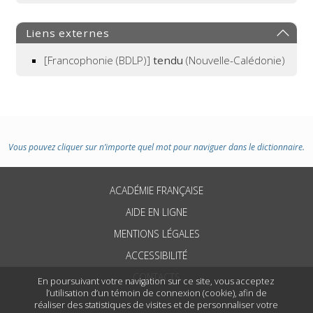
Liens externes
[Francophonie (BDLP)]
tendu
(Nouvelle-Calédonie)
Vous pouvez cliquer sur n’importe quel mot pour naviguer dans le dictionnaire.
ACADÉMIE FRANÇAISE
AIDE EN LIGNE
MENTIONS LÉGALES
ACCESSIBILITÉ
CONTACTS
En poursuivant votre navigation sur ce site, vous acceptez
l’utilisation d’un témoin de connexion (cookie), afin de
réaliser des statistiques de visites et de personnaliser votre