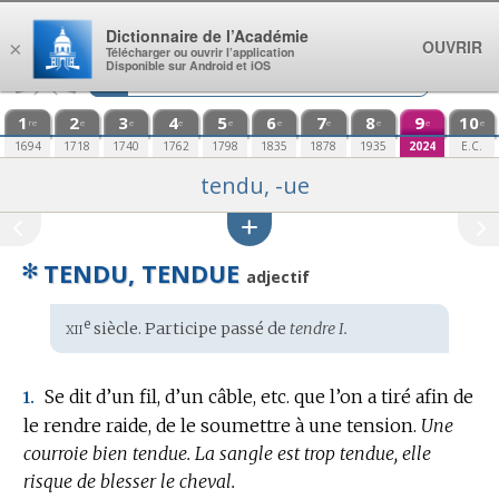
Aller au contenu
Dictionnaire de l’Académie
OUVRIR
×
Télécharger ou ouvrir l’application
Disponible sur Android et iOS
1
2
3
4
5
6
7
8
9
10
re
e
e
e
e
e
e
e
e
e
1694
1718
1740
1762
1798
1835
1878
1935
2024
E.C.
tendu, -ue
✻
TENDU, TENDUE
adjectif
xii
e
Étymologie
siècle. Participe passé de
tendre I.
:
Se dit d’un fil, d’un câble, etc. que l’on a tiré afin de
1.
le rendre raide, de le soumettre à une tension.
Une
courroie bien tendue.
La sangle est trop tendue, elle
risque de blesser le cheval.