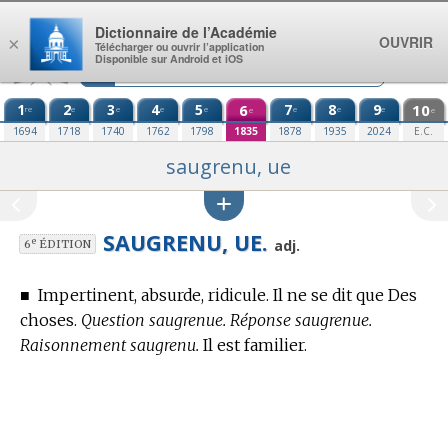
Aller au contenu
Dictionnaire de l’Académie
OUVRIR
×
Télécharger ou ouvrir l’application
Disponible sur Android et iOS
1
2
3
4
5
6
7
8
9
10
re
e
e
e
e
e
e
e
e
e
1694
1718
1740
1762
1798
1835
1878
1935
2024
E.C.
saugrenu, ue
SAUGRENU, UE.
e
adj.
6
ÉDITION
■
Impertinent, absurde, ridicule. Il ne se dit que Des
choses.
Question saugrenue. Réponse saugrenue.
Raisonnement saugrenu.
Il est familier.