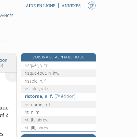
AIDE EN LIGNE
ANNEXES
AVANCÉE
risiblement, adv.
risorius, adj.
risotto, n. m.
e
risquable, adj.
[7
édition]
risque, n. m.
VOISINAGE ALPHABÉTIQUE
risqué, -ée, adj.
tion
risquer, v. tr.
5)
risque-tout, n. inv.
rissole, n. f.
rissoler, v. tr.
e
ristorne, n. f.
[7
édition]
ristourne, n. f.
 une
rit, n. m.
ré à
rit. [I], abrév.
rit. [II], abrév.
ès
rital, -ale, n.