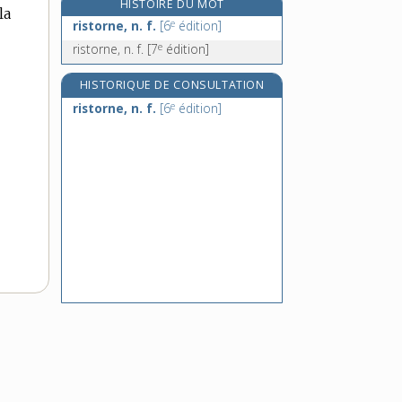
HISTOIRE DU MOT
la
ritard., abrév.
e
ristorne, n. f.
[6
édition]
ritardando, adv. et n. m.
e
ristorne, n. f.
[7
édition]
rite, n. m.
riten., abrév.
HISTORIQUE DE CONSULTATION
e
ristorne, n. f.
[6
édition]