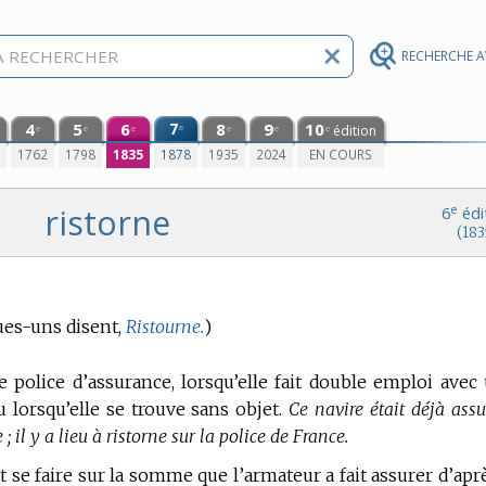
RECHERCHE 
4
5
6
7
8
9
10
e
édition
e
e
e
e
e
e
0
1762
1798
1835
1878
1935
2024
EN COURS
ristorne
e
6
édi
(183
ues-uns disent,
Ristourne.
)
police d’assurance, lorsqu’elle fait double emploi avec
u lorsqu’elle se trouve sans objet.
Ce navire était déjà assu
; il y a lieu à ristorne sur la police de France.
it se faire sur la somme que l’armateur a fait assurer d’apr