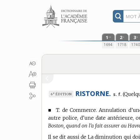
Aller au contenu
1
2
3
re
e
e
1694
1718
174
RISTORNE.
(Quelq
e
s. f.
6
ÉDITION
■
T. de Commerce.
Annulation d’une 
autre police, d’une date antérieure, o
Boston, quand on l’a fait assurer au Havre 
Il se dit aussi de La diminution qui do