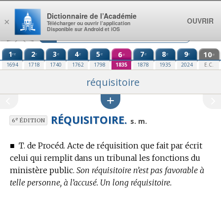
Aller au contenu
Dictionnaire de l’Académie
OUVRIR
×
Télécharger ou ouvrir l’application
Disponible sur Android et iOS
1
2
3
4
5
6
7
8
9
10
re
e
e
e
e
e
e
e
e
e
1694
1718
1740
1762
1798
1835
1878
1935
2024
E.C.
réquisitoire
RÉQUISITOIRE.
e
s. m.
6
ÉDITION
■
T. de Procéd.
Acte de réquisition que fait par écrit
celui qui remplit dans un tribunal les fonctions du
ministère public.
Son réquisitoire n’est pas favorable à
telle personne, à l’accusé. Un long réquisitoire.