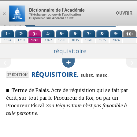
Aller au contenu
Dictionnaire de l’Académie
OUVRIR
×
Télécharger ou ouvrir l’application
Disponible sur Android et iOS
1
2
3
4
5
6
7
8
9
10
re
e
e
e
e
e
e
e
e
e
1694
1718
1740
1762
1798
1835
1878
1935
2024
E.C.
réquisitoire
RÉQUISITOIRE.
e
subst. masc.
3
ÉDITION
■
Terme de Palais.
Acte de réquisition qui se fait par
écrit, sur-tout par le Procureur du Roi, ou par un
Procureur Fiscal.
Son Réquisitoire n’est pas favorable à
telle personne.