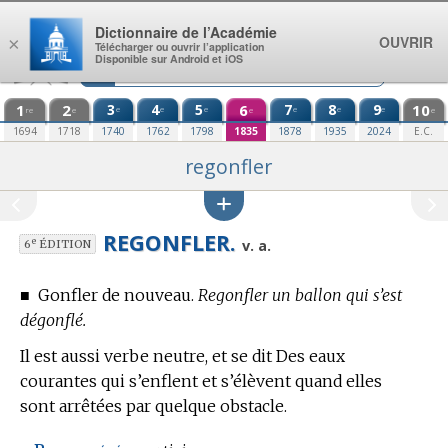
Aller au contenu
Dictionnaire de l’Académie
OUVRIR
×
Télécharger ou ouvrir l’application
Disponible sur Android et iOS
1
2
3
4
5
6
7
8
9
10
e
e
e
e
e
e
re
e
e
e
1694
1718
1740
1762
1798
1835
1878
1935
2024
E.C.
regonfler
REGONFLER.
e
v. a.
6
ÉDITION
■
Gonfler de nouveau.
Regonfler un ballon qui s’est
dégonflé.
Il est aussi verbe neutre, et se dit Des eaux
courantes qui s’enflent et s’élèvent quand elles
sont arrêtées par quelque obstacle.