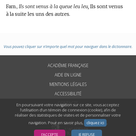
Fam.,
Ils sont venus à la queue leu leu,
Ils sont venus
à la suite les uns des autres.
Vous pouvez cliquer sur n’importe quel mot pour naviguer dans le dictionnaire.
ACADÉMIE FRANÇAISE
AIDE EN LIGNE
MENTIONS LÉGALES
ACCESSIBILITÉ
CONTACTS
En poursuivant votre navigation sur ce site, vous acceptez
l’utilisation d’un témoin de connexion (cookie), afin de
réaliser des statistiques de visites et de personnaliser votre
navigation. Pour en savoir plus,
cliquez ici
.
J’ACCEPTE
JE REFUSE