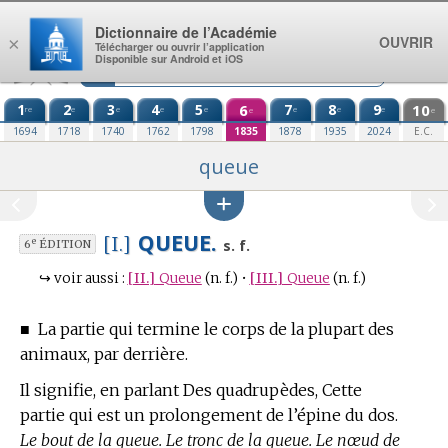
Aller au contenu
Dictionnaire de l’Académie
OUVRIR
×
Télécharger ou ouvrir l’application
Disponible sur Android et iOS
1
2
3
4
5
6
7
8
9
10
re
e
e
e
e
e
e
e
e
e
1694
1718
1740
1762
1798
1835
1878
1935
2024
E.C.
queue
QUEUE.
[I.]
e
s. f.
6
ÉDITION
↪
voir aussi :
[II.]
Queue
(n. f.)
•
[III.]
Queue
(n. f.)
■
La partie qui termine le corps de la plupart des
animaux, par derrière.
Il signifie, en parlant Des quadrupèdes, Cette
partie qui est un prolongement de l’épine du dos.
Le bout de la queue. Le tronc de la queue. Le nœud de