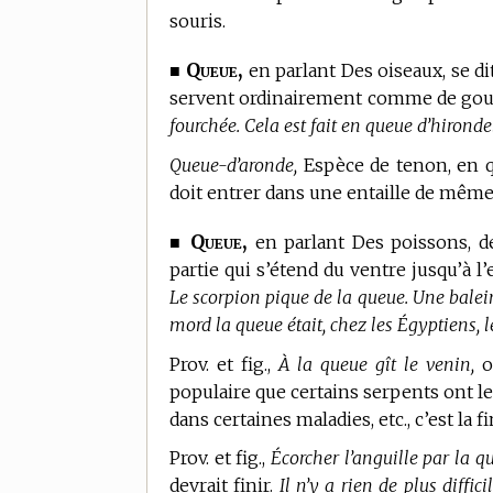
souris.
Queue,
■
en parlant Des oiseaux, se di
servent ordinairement comme de gouve
fourchée. Cela est fait en queue d’hirond
Queue-d’aronde,
Espèce de tenon, en qu
doit entrer dans une entaille de mêm
Queue,
■
en parlant Des poissons, de
partie qui s’étend du ventre jusqu’à l
Le scorpion pique de la queue. Une balei
mord la queue était, chez les Égyptiens, 
Prov. et fig.,
À la queue gît le venin,
o
populaire que certains serpents ont le 
dans certaines maladies, etc., c’est la f
Prov. et fig.,
Écorcher l’anguille par la q
devrait finir.
Il n’y a rien de plus diffic