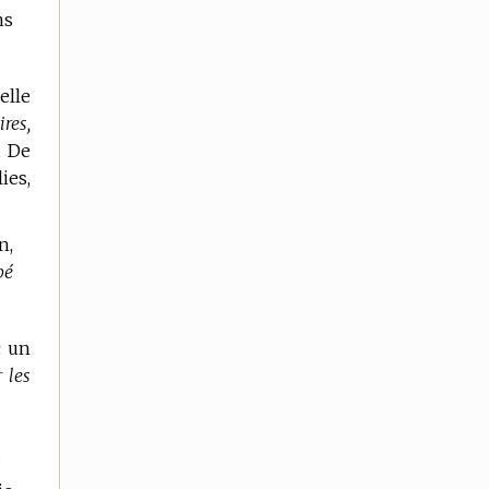
ns
elle
ires,
t De
ies,
n,
bé
c un
r les
.