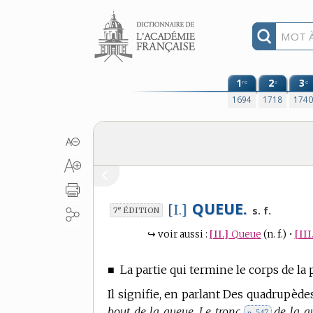
Aller au contenu
1
2
3
re
e
e
1694
1718
174
QUEUE.
[I.]
e
s. f.
7
ÉDITION
↪
voir aussi :
[II.]
Queue
(n. f.)
•
[III
■
La partie qui termine le corps de la 
Il signifie, en parlant Des quadrupède
bout de la queue. Le tronc
de la q