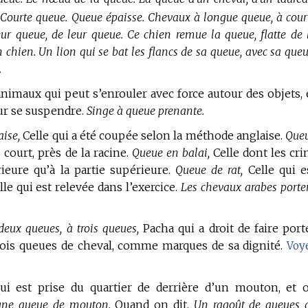
 Courte queue. Queue épaisse. Chevaux à longue queue, à cour
ur queue, de leur queue. Ce chien remue la queue, flatte de 
 chien. Un lion qui se bat les flancs de sa queue, avec sa queu
.
nimaux qui peut s’enrouler avec force autour des objets, 
our se suspendre.
Singe à queue prenante.
aise,
Celle qui a été coupée selon la méthode anglaise.
Que
 court, près de la racine.
Queue en balai,
Celle dont les cri
rieure qu’à la partie supérieure.
Queue de rat,
Celle qui e
le qui est relevée dans l’exercice.
Les chevaux arabes porte
eux queues, à trois queues,
Pacha qui a droit de faire port
trois queues de cheval, comme marques de sa dignité.
Voy
i est prise du quartier de derrière d’un mouton, et 
 une queue de mouton.
Quand on dit,
Un ragoût de queues 