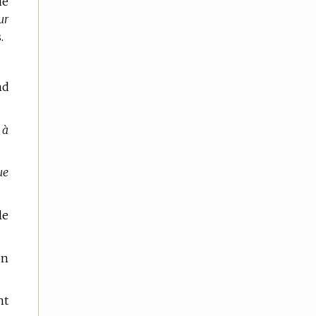
ie
ur
.
nd
 à
ue
le
on
nt