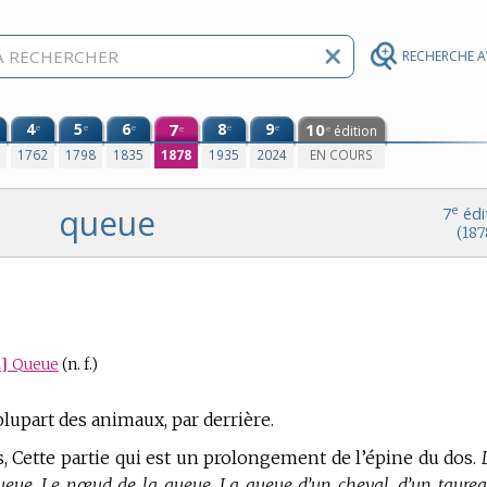
RECHERCHE 
4
5
6
7
8
9
10
e
e
e
e
e
édition
e
e
0
1762
1798
1835
1878
1935
2024
EN COURS
queue
e
7
édi
(187
.]
Queue
(n. f.)
plupart des animaux, par derrière.
s, Cette partie qui est un prolongement de l’épine du dos.
ueue. Le nœud de la queue. La queue d’un cheval, d’un taurea