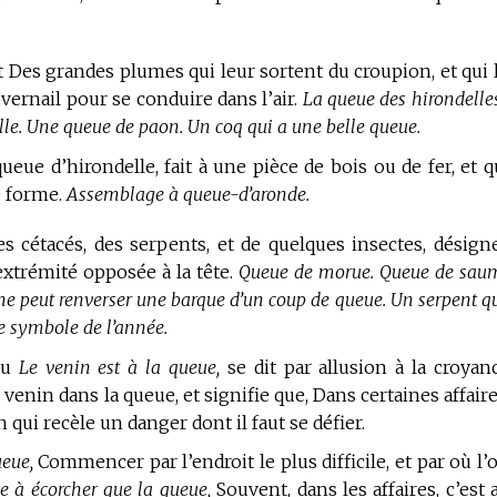
t Des grandes plumes qui leur sortent du croupion, et qui 
rnail pour se conduire dans l’air.
La queue des hirondelles
elle. Une queue de paon. Un coq qui a une belle queue.
eue d’hirondelle, fait à une pièce de bois ou de fer, et q
e forme.
Assemblage à queue-d’aronde.
s cétacés, des serpents, et de quelques insectes, désign
’extrémité opposée à la tête.
Queue de morue. Queue de sau
ne peut renverser une barque d’un coup de queue. Un serpent qu
le symbole de l’année.
u
Le venin est à la queue,
se dit par allusion à la croyan
venin dans la queue, et signifie que, Dans certaines affaire
in qui recèle un danger dont il faut se défier.
ueue,
Commencer par l’endroit le plus difficile, et par où l’
ile à écorcher que la queue,
Souvent, dans les affaires, c’est 