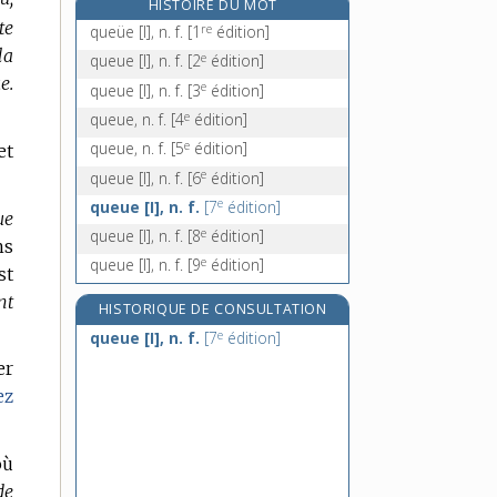
HISTOIRE DU MOT
queue-de-lion, n. f.
te
re
queüe [I], n. f.
[1
édition]
queue-de-morue, n. f.
la
e
queue [I], n. f.
[2
édition]
queue-de-pie, n. f.
e.
e
queue [I], n. f.
[3
édition]
queue-de-pourceau, n. f.
e
queue, n. f.
[4
édition]
e
queue, n. f.
[5
édition]
et
e
queue [I], n. f.
[6
édition]
e
queue [I], n. f.
[7
édition]
ue
e
queue [I], n. f.
[8
édition]
ns
e
queue [I], n. f.
[9
édition]
st
nt
HISTORIQUE DE CONSULTATION
e
queue [I], n. f.
[7
édition]
er
ez
où
de