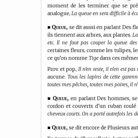
moment de les terminer que se prése
analogue,
La queue en sera difficile à éco
Queue,
■
se dit aussi en parlant Des fleu
ils tiennent aux arbres, aux plantes.
La
etc. Il ne faut pas couper la queue des 
certaines fleurs, comme les tulipes, les
ce qu’on nomme
Tige
dans ces mêmes f
Prov. et pop.,
Il n’en reste, il n’en est pa
aucune.
Tous les lapins de cette garenne
toutes mes pêches, toutes mes poires, il n’
Queue,
■
en parlant Des hommes, se d
cordon et couverts d’un ruban roulé 
cheveux courts. On a porté autrefois les
Queue,
■
se dit encore de Plusieurs a