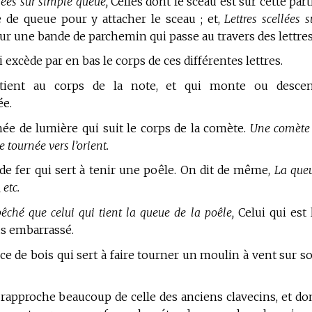
llées sur simple queue,
Celles dont le sceau est sur cette part
de queue pour y attacher le sceau ; et,
Lettres scellées s
sur une bande de parchemin qui passe au travers des lettres
 excède par en bas le corps de ces différentes lettres.
tient au corps de la note, et qui monte ou desce
ée.
ée de lumière qui suit le corps de la comète.
Une comète
 tournée vers l’orient.
de fer qui sert à tenir une poêle. On dit de même,
La que
 etc.
êché que celui qui tient la queue de la poêle,
Celui qui est 
lus embarrassé.
ce de bois qui sert à faire tourner un moulin à vent sur s
rapproche beaucoup de celle des anciens clavecins, et do