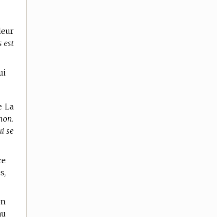
leur
 est
ui
e La
mon.
i se
ce
s,
on
au