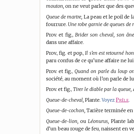
mouton,
on ne veut parler que des que
Queue de martre,
La peau et le poil de 
fourrure.
Une robe garnie de queues de 
Prov. et fig.,
Brider son cheval, son âne
dans une affaire.
Prov., fig. et pop.,
Il s’en est retourné h
paru confus de ce qu’une affaire ne lui 
Prov. et fig.,
Quand on parle du loup on
société, au moment où l’on parle de lu
Prov. et fig.,
Tirer le diable par la queue,
A
Queue-de-cheval,
Plante.
Prêle
.
Voyez
Queue-de-cochon,
Tarière terminée en v
Queue-de-lion,
ou
Léonurus,
Plante lab
d’un beau rouge de feu, naissent en ve