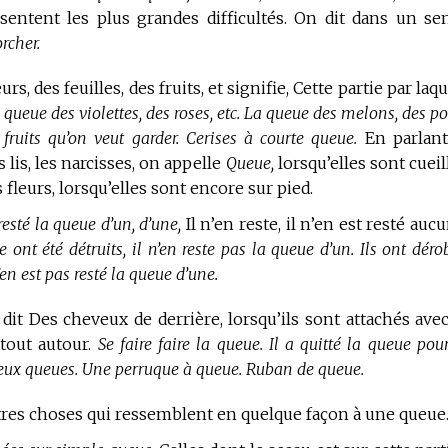
ntent les plus grandes difficultés. On dit dans un se
rcher.
rs, des feuilles, des fruits, et signifie, Cette partie par laqu
 queue des violettes, des roses, etc. La queue des melons, des po
fruits qu’on veut garder. Cerises à courte queue.
En parlan
 lis, les narcisses, on appelle
Queue,
lorsqu’elles sont cueill
leurs, lorsqu’elles sont encore sur pied.
s resté la queue d’un, d’une,
Il n’en reste, il n’en est resté aucu
 ont été détruits, il n’en reste pas la queue d’un. Ils ont déro
en est pas resté la queue d’une.
it Des cheveux de derrière, lorsqu’ils sont attachés ave
tout autour.
Se faire faire la queue. Il a quitté la queue pou
 deux queues. Une perruque à queue. Ruban de queue.
utres choses qui ressemblent en quelque façon à une queue