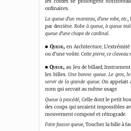
les cordes se prolongent horizonta
ordinaires.
La queue d’un manteau, d’une robe, etc.,
L
par derrière.
Robe à queue, à queue traîna
queue d’une chape de cardinal.
Queue,
■
en Architecture,
L’extrémité
ou d’une voûte.
Cette pierre, ce claveau
Queue,
■
au Jeu de billard,
Instrument 
les billes.
Une bonne queue. Le gros, le
servir de la grande queue.
On appelait 
nom qui servait au même usage.
Queue à procédé,
Celle dont le petit bou
des coups qui seraient impossibles ave
mouvement composé et rétrograde.
Faire fausse queue,
Toucher la bille à fa