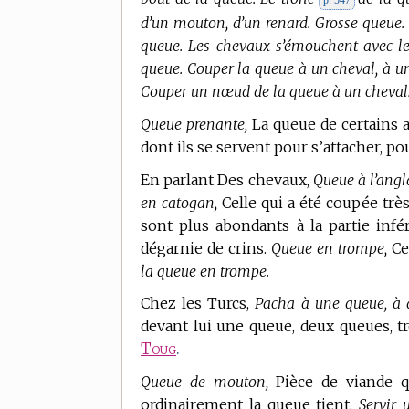
p. 547
d’un mouton, d’un renard. Grosse queue.
queue. Les chevaux s’émouchent avec le
queue. Couper la queue à un cheval, à un
Couper un nœud de la queue à un cheval
Queue prenante,
La queue de certains a
dont ils se servent pour s’attacher, p
En parlant Des chevaux,
Queue à l’angl
en catogan,
Celle qui a été coupée très
sont plus abondants à la partie infé
dégarnie de crins.
Queue en trompe,
Cel
la queue en trompe.
Chez les Turcs,
Pacha à une queue, à d
devant lui une queue, deux queues, 
Toug
.
Queue de mouton,
Pièce de viande qu
ordinairement la queue tient.
Servir