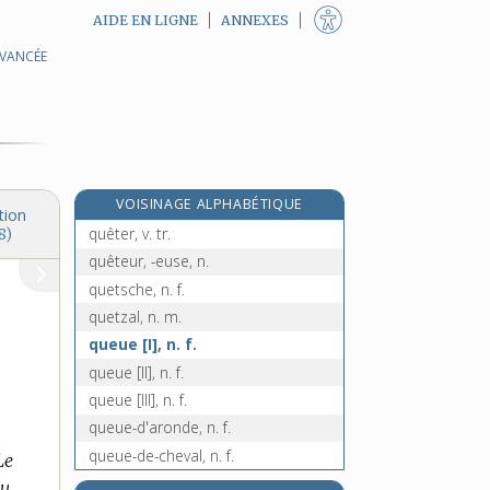
AIDE EN LIGNE
ANNEXES
questionner, v. tr.
AVANCÉE
questionneur, -euse, n.
question préalable, n. f.
e
[5
édition]
questure, n. f.
quête [I], n. f.
VOISINAGE ALPHABÉTIQUE
quête [II], n. f.
tion
quêter, v. tr.
8)
quêteur, -euse, n.
quetsche, n. f.
quetzal, n. m.
queue [I], n. f.
queue [II], n. f.
queue [III], n. f.
queue-d'aronde, n. f.
queue-de-cheval, n. f.
Le
queue-de-cochon, n. f.
u,