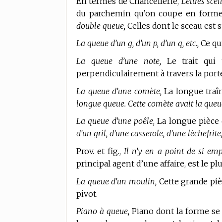
En
termes de Chancellerie,
Lettres sce
du parchemin qu’on coupe en forme 
double queue,
Celles dont le sceau est 
La queue d’un g, d’un p, d’un q, etc.,
Ce qui
La queue d’une note,
Le trait qui 
perpendiculairement à travers la port
La queue d’une comète,
La longue traîn
longue queue. Cette comète avait la queue
La queue d’une poêle,
La longue pièce 
d’un gril, d’une casserole, d’une lèchefrite,
Prov. et fig.,
Il n’y en a point de si emp
principal agent d’une affaire, est le p
La queue d’un moulin,
Cette grande piè
pivot.
Piano à queue,
Piano dont la forme se 