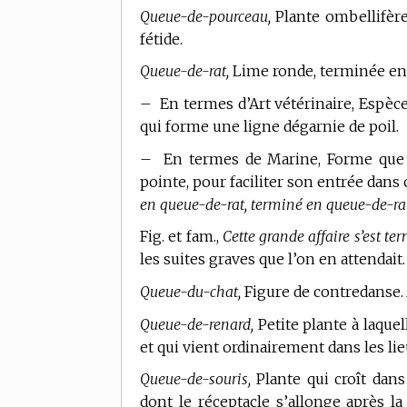
Queue-de-pourceau,
Plante ombellifère 
fétide.
Queue-de-rat,
Lime ronde, terminée en p
–
En
termes d’Art vétérinaire,
Espèce 
qui forme une ligne dégarnie de poil.
–
En
termes de Marine,
Forme que l
pointe, pour faciliter son entrée dans
en queue-de-rat, terminé en queue-de-rat
Fig. et fam.,
Cette grande affaire s’est ter
les suites graves que l’on en attendait.
Queue-du-chat,
Figure de contredanse.
Queue-de-renard,
Petite plante à laque
et qui vient ordinairement dans les li
Queue-de-souris,
Plante qui croît dans 
dont le réceptacle s’allonge après l