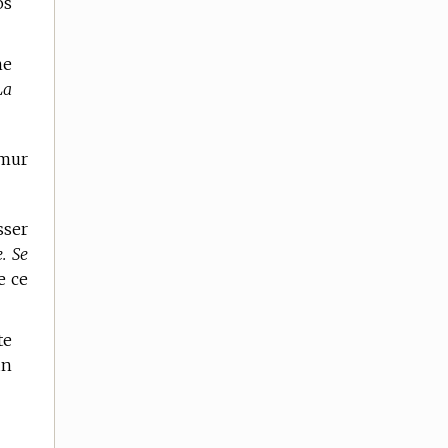
os
ne
La
 mur
sser
. Se
e ce
te
un