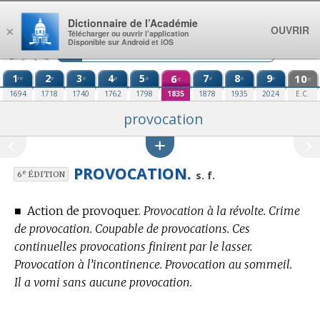
Aller au contenu
Dictionnaire de l’Académie
OUVRIR
×
Télécharger ou ouvrir l’application
Disponible sur Android et iOS
1
2
3
4
5
6
7
8
9
10
re
e
e
e
e
e
e
e
e
e
1694
1718
1740
1762
1798
1835
1878
1935
2024
E.C.
provocation
PROVOCATION.
e
s. f.
6
ÉDITION
■
Action de provoquer.
Provocation à la révolte. Crime
de provocation. Coupable de provocations. Ces
continuelles provocations finirent par le lasser.
Provocation à l’incontinence. Provocation au sommeil.
Il a vomi sans aucune provocation.