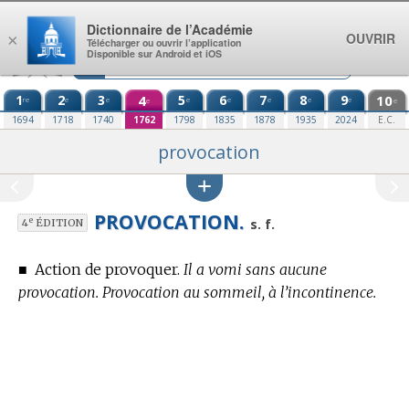
Aller au contenu
Dictionnaire de l’Académie
OUVRIR
×
Télécharger ou ouvrir l’application
Disponible sur Android et iOS
1
2
3
4
5
6
7
8
9
10
re
e
e
e
e
e
e
e
e
e
1694
1718
1740
1762
1798
1835
1878
1935
2024
E.C.
provocation
PROVOCATION.
e
s. f.
4
ÉDITION
■
Action de provoquer.
Il a vomi sans aucune
provocation. Provocation au sommeil, à l’incontinence.