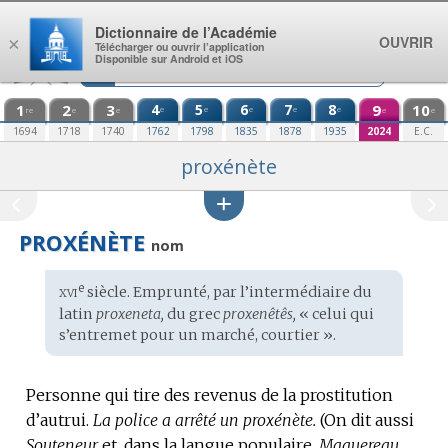
Aller au contenu
Dictionnaire de l’Académie
OUVRIR
×
Télécharger ou ouvrir l’application
Disponible sur Android et iOS
1
2
3
4
5
6
7
8
9
10
e
e
e
e
e
re
e
e
e
e
1694
1718
1740
1762
1798
1835
1878
1935
2024
E.C.
proxénète
PROXÉNÈTE
nom
xvi
e
Étymologie
siècle. Emprunté, par l’intermédiaire du
:
latin
proxeneta,
du
grec
proxenêtês,
« celui qui
s’entremet pour un marché, courtier ».
Personne qui tire des revenus de la prostitution
d’autrui.
La police a arrêté un proxénète.
(On dit aussi
Souteneur
et, dans la langue populaire,
Maquereau,