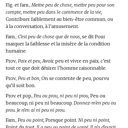
Fig. et fam.,
Mettre peu de chose, mettre peu pour son
compte, mettre peu dans le commerce de la vie,
Contribuer faiblement au bien-être commun, ou
à la conversation, à l’amusement.
Fam.,
C’est peu de chose que de nous,
se dit Pour
marquer la faiblesse et la misère de la condition
humaine.
Prov.,
Paix et peu,
Avoir peu et vivre en paix, c’est
tout ce que doit désirer l’homme raisonnable.
Prov.,
Peu et bon,
On se contente de peu, pourvu
qu’il soit bon.
Prov. et pop.,
Peu ou prou, ni peu ni prou,
Peu ou
beaucoup, ni peu ni beaucoup.
Donnez-m’en peu ou
prou. Je n’en ai ni peu ni prou.
Fam.,
Peu ou point,
Presque point.
Ni peu ni point,
Point du tout.
Il a peu ou point de santé. Il n’a d’esprit