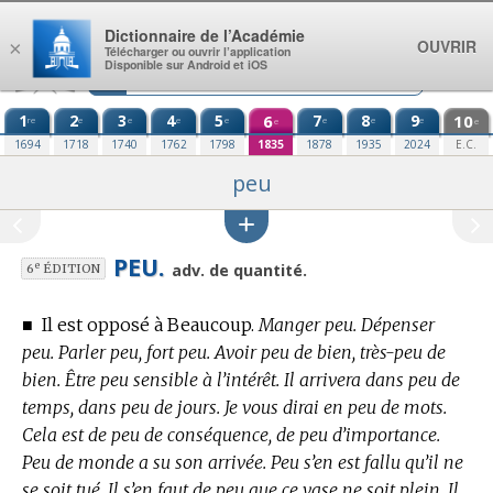
Aller au contenu
Dictionnaire de l’Académie
OUVRIR
×
Télécharger ou ouvrir l’application
Disponible sur Android et iOS
1
2
3
4
5
6
7
8
9
10
re
e
e
e
e
e
e
e
e
e
1694
1718
1740
1762
1798
1835
1878
1935
2024
E.C.
peu
PEU.
e
adv. de quantité.
6
ÉDITION
■
Il est opposé à Beaucoup.
Manger peu. Dépenser
peu. Parler peu, fort peu. Avoir peu de bien, très-peu de
bien. Être peu sensible à l’intérêt. Il arrivera dans peu de
temps, dans peu de jours. Je vous dirai en peu de mots.
Cela est de peu de conséquence, de peu d’importance.
Peu de monde a su son arrivée. Peu s’en est fallu qu’il ne
se soit tué. Il s’en faut de peu que ce vase ne soit plein. Il