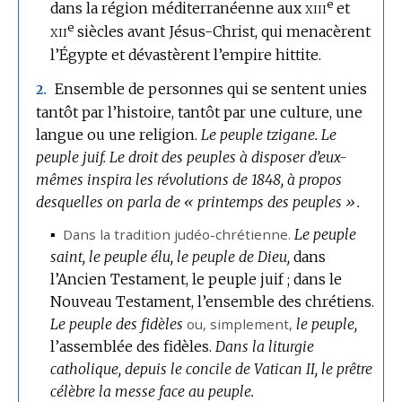
e
xiii
dans la région méditerranéenne aux
DOMAINE
et
e
xii
:
siècles avant Jésus-Christ, qui menacèrent
l’Égypte et dévastèrent l’empire hittite.
Ensemble de personnes qui se sentent unies
2.
tantôt par l’histoire, tantôt par une culture, une
langue ou une religion.
Le peuple tzigane.
Le
peuple juif.
Le droit des peuples à disposer d’eux-
mêmes inspira les révolutions de 1848, à propos
desquelles on parla de « printemps des peuples ».
▪
Dans la tradition judéo-chrétienne.
Le peuple
saint, le peuple élu, le peuple de Dieu,
dans
l’Ancien Testament, le peuple juif ; dans le
Nouveau Testament, l’ensemble des chrétiens.
Le peuple des fidèles
ou, simplement,
le peuple,
l’assemblée des fidèles.
Dans la liturgie
catholique, depuis le concile de Vatican II, le prêtre
célèbre la messe face au peuple.