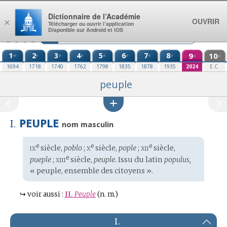
Aller au contenu
Dictionnaire de l’Académie
OUVRIR
×
Télécharger ou ouvrir l’application
Disponible sur Android et iOS
1
2
3
4
5
6
7
8
9
10
re
e
e
e
e
e
e
e
e
e
1694
1718
1740
1762
1798
1835
1878
1935
2024
E.C.
peuple
PEUPLE
I.
nom masculin
ix
x
xii
e
e
e
Étymologie
siècle,
poblo
;
siècle,
pople
;
siècle,
:
xiii
e
pueple
;
siècle,
peuple.
Issu du
latin
populus,
« peuple, ensemble des citoyens ».
↪
voir aussi :
II.
Peuple
(n. m.)
I.