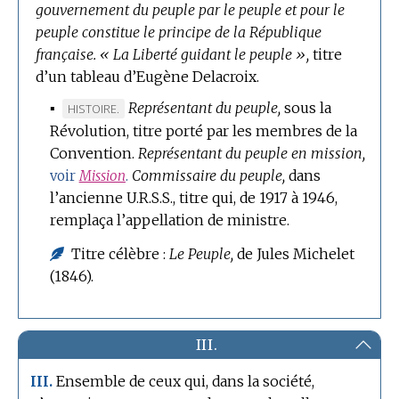
gouvernement du peuple par le peuple et pour le
peuple constitue le principe de la République
française.
« La Liberté guidant le peuple »,
titre
d’un tableau d’Eugène Delacroix.
▪
Représentant du peuple,
sous la
MARQUE
HISTOIRE.
Révolution, titre porté par les membres de la
DE
Convention.
DOMAINE
Représentant du peuple en mission,
:
Commissaire du peuple,
dans
voir
Mission
.
l’ancienne U.R.S.S., titre qui, de 1917 à 1946,
remplaça l’appellation de ministre.
Titre célèbre :
Le Peuple,
de Jules Michelet
(1846).
III.
Ensemble de ceux qui, dans la société,
III.