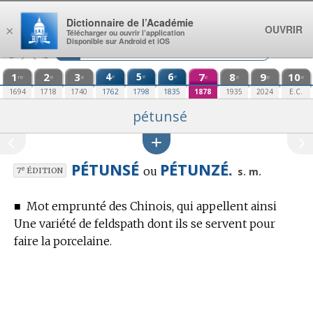
Aller au contenu
Dictionnaire de l’Académie
OUVRIR
×
Télécharger ou ouvrir l’application
Disponible sur Android et iOS
1
2
3
4
5
6
7
8
9
10
e
e
e
re
e
e
e
e
e
e
1694
1718
1740
1762
1798
1835
1878
1935
2024
E.C.
pétunsé
PÉTUNSÉ
PÉTUNZÉ.
ou
e
s. m.
7
ÉDITION
■
Mot emprunté des Chinois, qui appellent ainsi
Une variété de feldspath dont ils se servent pour
faire la porcelaine.