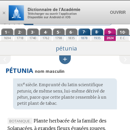
Aller au contenu
Dictionnaire de l’Académie
OUVRIR
×
Télécharger ou ouvrir l’application
Disponible sur Android et iOS
1
2
3
4
5
6
7
8
9
10
e
e
re
e
e
e
e
e
e
e
1694
1718
1740
1762
1798
1835
1878
1935
2024
E.C.
pétunia
PÉTUNIA
nom masculin
xix
e
Étymologie
siècle. Emprunté du
latin scientifique
:
petunia,
de même sens, lui-même dérivé de
pétun,
parce que cette plante ressemble à un
petit plant de tabac.
Plante herbacée de la famille des
MARQUE
BOTANIQUE.
Solanacées, à grandes fleurs évasées rouges,
DE