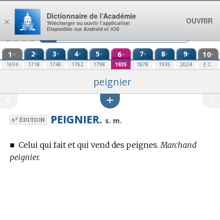
Aller au contenu
Dictionnaire de l’Académie
OUVRIR
×
Télécharger ou ouvrir l’application
Disponible sur Android et iOS
1
2
3
4
5
6
7
8
9
10
e
e
e
e
e
e
e
re
e
e
1694
1718
1740
1762
1798
1835
1878
1935
2024
E.C.
peignier
PEIGNIER.
e
s. m.
6
ÉDITION
■
Celui qui fait et qui vend des peignes.
Marchand
peignier.