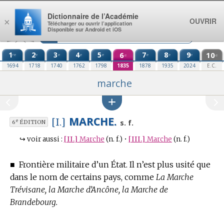
Aller au contenu
Dictionnaire de l’Académie
OUVRIR
×
Télécharger ou ouvrir l’application
Disponible sur Android et iOS
1
2
3
4
5
6
7
8
9
10
re
e
e
e
e
e
e
e
e
e
1694
1718
1740
1762
1798
1835
1878
1935
2024
E.C.
marche
MARCHE.
[I.]
e
s. f.
6
ÉDITION
↪
voir aussi :
[II.]
Marche
(n. f.)
•
[III.]
Marche
(n. f.)
■
Frontière militaire d’un État.
Il n’est plus usité que
dans le nom de certains pays, comme
La Marche
Trévisane, la Marche d’Ancône, la Marche de
Brandebourg.