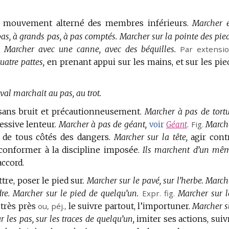
le mouvement alterné des membres inférieurs.
Marcher 
pas, à grands pas, à pas comptés.
Marcher sur la pointe des pied
.
Marcher avec une canne, avec des béquilles.
Par extensio
uatre pattes,
en prenant appui sur les mains, et sur les pie
val marchait au pas, au trot.
sans bruit et précautionneusement.
Marcher à pas de tortu
essive lenteur.
Marcher à pas de géant,
Fig.
March
voir
Géant
.
 de tous côtés des dangers.
Marcher sur la tête,
agir cont
conformer à la discipline imposée.
Ils marchent d’un mê
accord.
tre, poser le pied sur.
Marcher sur le pavé, sur l’herbe.
March
re.
Marcher sur le pied de quelqu’un.
Expr.
fig.
Marcher sur l
 très près
ou,
péj.
,
le suivre partout, l’importuner.
Marcher s
 les pas, sur les traces de quelqu’un,
imiter ses actions, suiv