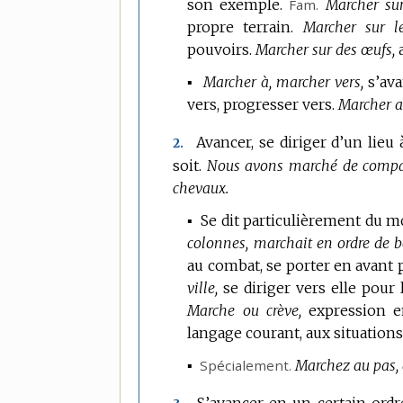
son exemple.
Fam.
Marcher sur
propre terrain.
Marcher sur l
pouvoirs.
Marcher sur des œufs,
▪
Marcher à, marcher vers,
s’ava
vers, progresser vers.
Marcher au
Avancer, se diriger d’un lie
2.
soit.
Nous avons marché de compa
chevaux.
▪
Se dit particulièrement du 
colonnes, marchait en ordre de ba
au combat, se porter en avant p
ville,
se diriger vers elle pour l
Marche ou crève,
expression e
langage courant, aux situations
▪
Spécialement.
Marchez au pas, a
S’avancer en un certain ordr