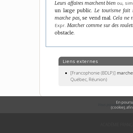
Leurs affaires marchent bien
ou, si
un large public.
Le tourisme fait
marche pas,
se vend mal.
Cela ne m
Expr.
Marcher comme sur des roulett
obstacle.
Liens externes
[Francophonie (BDLP)]
marche
Québec, Réunion)
En poursu
Vous pouvez cliquer s
(cookie), afi
ACADÉMIE FRANÇ