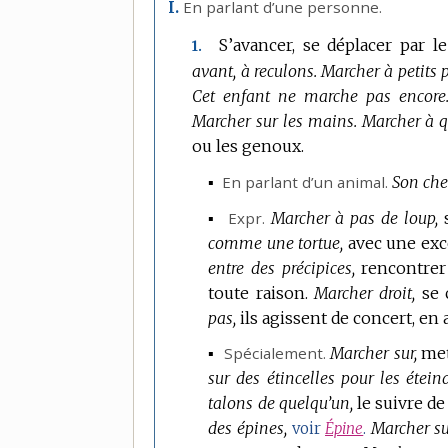
En parlant d’une personne.
I.
S’avancer, se déplacer par 
1.
avant, à reculons.
Marcher à petits 
Cet enfant ne marche pas encore
Marcher sur les mains.
Marcher à q
ou les genoux.
▪
En parlant d’un animal.
Son che
▪
Expr.
Marcher à pas de loup,
comme une tortue,
avec une exc
entre des précipices,
rencontrer
toute raison.
Marcher droit,
se 
pas,
ils agissent de concert, en 
▪
Spécialement.
Marcher sur,
met
sur des étincelles pour les éteind
talons de quelqu’un,
le suivre de
des épines,
Marcher sur
voir
Épine
.