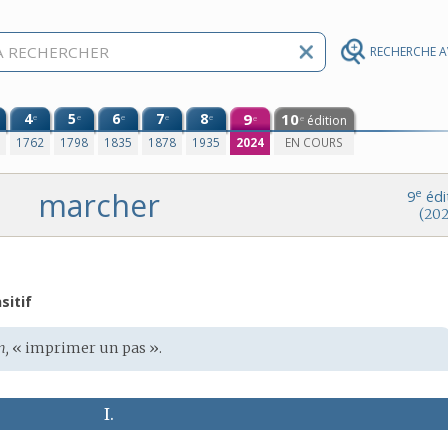
RECHERCHE 
4
5
6
7
8
9
10
e
e
e
e
e
édition
e
e
0
1762
1798
1835
1878
1935
2024
EN COURS
marcher
e
9
édi
(202
sitif
n,
« imprimer un pas ».
I.