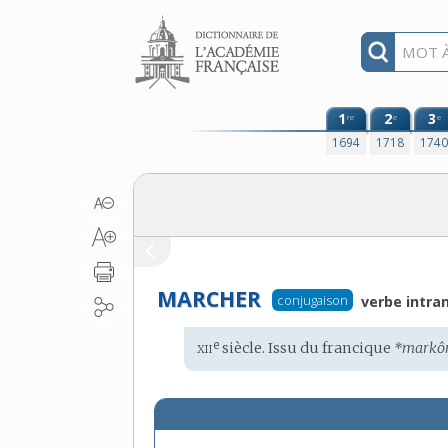
Aller au contenu
1
2
3
re
e
e
1694
1718
174
MARCHER
conjugaison
verbe intran
xii
e
Étymologie
siècle. Issu du
francique
*markô
: