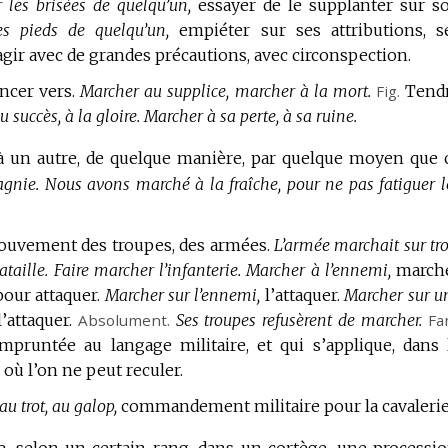
 les brisées de quelqu’un,
essayer de le supplanter sur s
es pieds de quelqu’un,
empiéter sur ses attributions, s
agir avec de grandes précautions, avec circonspection.
ncer vers.
Marcher au supplice, marcher à la mort.
Fig.
Tend
 succès, à la gloire.
Marcher à sa perte, à sa ruine.
u à un autre, de quelque manière, par quelque moyen que 
gnie.
Nous avons marché à la fraîche, pour ne pas fatiguer l
mouvement des troupes, des armées.
L’armée marchait sur tro
taille.
Faire marcher l’infanterie.
Marcher à l’ennemi,
march
our attaquer.
Marcher sur l’ennemi,
l’attaquer.
Marcher sur u
’attaquer.
Absolument.
Ses troupes refusèrent de marcher.
Fa
mpruntée au langage militaire, et qui s’applique, dans 
 où l’on ne peut reculer.
u trot, au galop,
commandement militaire pour la cavalerie
e, selon un certain rang, dans un cortège, une processio