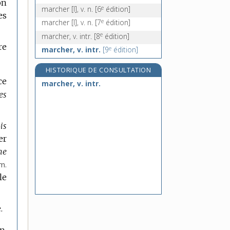
on
e
marcher [I], v. n.
[6
édition]
es
e
marcher [I], v. n.
[7
édition]
e
marcher, v. intr.
[8
édition]
re
e
marcher, v. intr.
[9
édition]
HISTORIQUE DE CONSULTATION
ce
marcher, v. intr.
es
is
er
ne
m.
le
.
n.