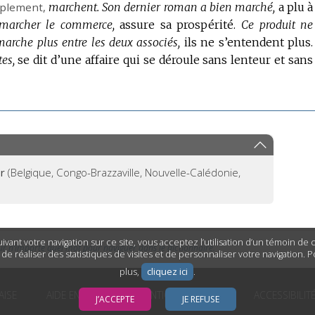
mplement,
marchent.
Son dernier roman a bien marché,
a plu à
 marcher le commerce,
assure sa prospérité.
Ce produit ne
arche plus entre les deux associés,
ils ne s’entendent plus.
es,
se dit d’une affaire qui se déroule sans lenteur et sans
r
(Belgique, Congo-Brazzaville, Nouvelle-Calédonie,
ivant votre navigation sur ce site, vous acceptez l’utilisation d’un témoin de
ur n’importe quel mot pour naviguer dans le dictionnaire.
n de réaliser des statistiques de visites et de personnaliser votre navigation. 
plus,
cliquez ici
.
AISE
AIDE EN LIGNE
MENTIONS LÉGALES
ACCESSIBILIT
J’ACCEPTE
JE REFUSE