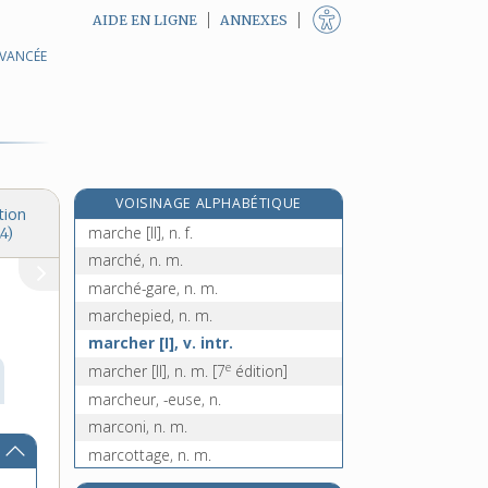
AIDE EN LIGNE
ANNEXES
AVANCÉE
marchander, v. tr.
marchandeur, -euse, n.
marchandisation, n. f.
marchandise, n. f.
marchant, -ante, adj.
VOISINAGE ALPHABÉTIQUE
marche [I], n. f.
tion
marche [II], n. f.
4)
marché, n. m.
marché-gare, n. m.
marchepied, n. m.
marcher [I], v. intr.
e
marcher [II], n. m.
[7
édition]
marcheur, -euse, n.
marconi, n. m.
marcottage, n. m.
marcotte, n. f.