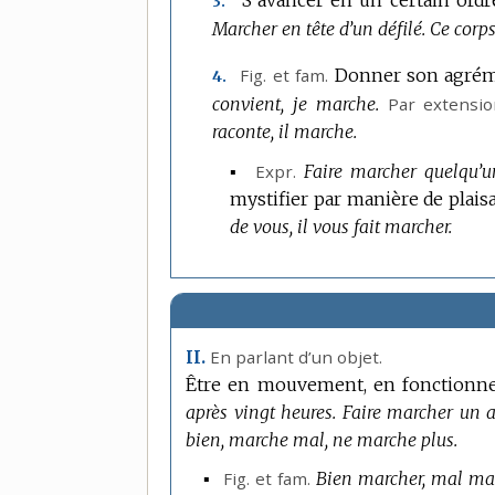
3.
Marcher en tête d’un défilé.
Ce corps
Fig.
et
fam.
Donner son agrémen
4.
convient, je marche.
Par extensio
raconte, il marche.
▪
Expr.
Faire marcher quelqu’u
mystifier par manière de plaisa
de vous, il vous fait marcher.
En parlant d’un objet.
II.
Être en mouvement, en fonctionne
après vingt heures.
Faire marcher un a
bien, marche mal, ne marche plus.
▪
Fig.
et
fam.
Bien marcher, mal mar