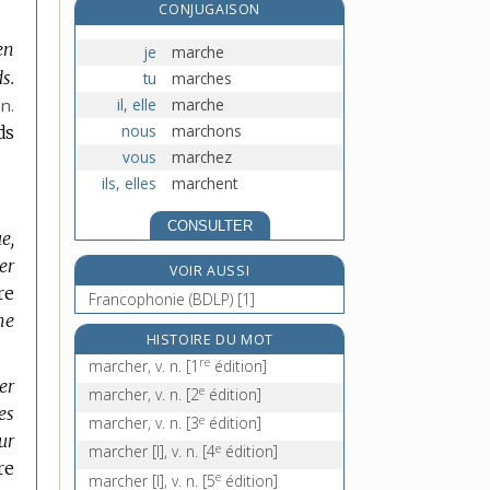
CONJUGAISON
marcotter, v. tr.
e
en
mardelle, n. f.
[6
édition]
je
marche
s.
mardi, n. m.
tu
marches
il, elle
marche
n.
mare, n. f.
nous
marchons
ds
vous
marchez
ils, elles
marchent
CONSULTER
e,
er
VOIR AUSSI
re
Francophonie (BDLP) [1]
me
HISTOIRE DU MOT
re
marcher, v. n.
[1
édition]
er
e
marcher, v. n.
[2
édition]
es
e
marcher, v. n.
[3
édition]
ur
e
marcher [I], v. n.
[4
édition]
re
e
marcher [I], v. n.
[5
édition]