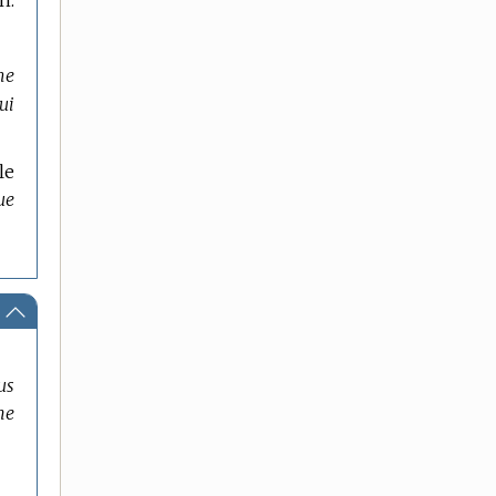
me
ui
le
ue
us
he