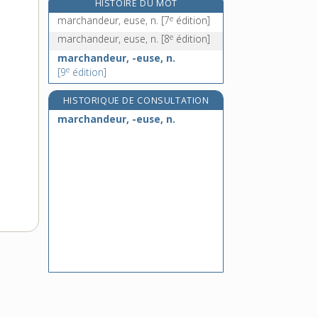
HISTOIRE DU MOT
marché, n. m.
e
marchandeur, euse, n.
[7
édition]
marché-gare, n. m.
e
marchandeur, euse, n.
[8
édition]
marchepied, n. m.
marchandeur, -euse, n.
marcher [I], v. intr.
e
[9
édition]
HISTORIQUE DE CONSULTATION
marchandeur, -euse, n.