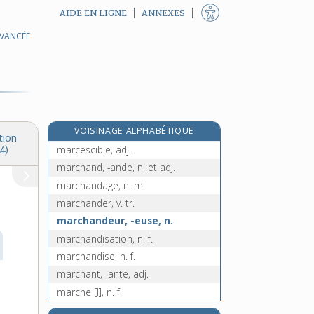
AIDE EN LIGNE
ANNEXES
AVANCÉE
e
marcaige, n. m.
[4
édition]
marcassin, n. m.
marcassite, n. f.
e
marcation, n. f.
[7
édition]
marcescence, n. f.
VOISINAGE ALPHABÉTIQUE
marcescent, -ente, adj.
tion
marcescible, adj.
4)
marchand, -ande, n. et adj.
marchandage, n. m.
marchander, v. tr.
marchandeur, -euse, n.
marchandisation, n. f.
marchandise, n. f.
marchant, -ante, adj.
marche [I], n. f.
marche [II], n. f.