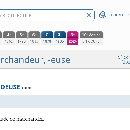
RECHERCHE 
4
5
6
7
8
9
10
e
e
édition
e
e
e
e
e
0
1762
1798
1835
1878
1935
2024
EN COURS
rchandeur, -euse
e
9
édi
(202
DEUSE
nom
tude de marchander.