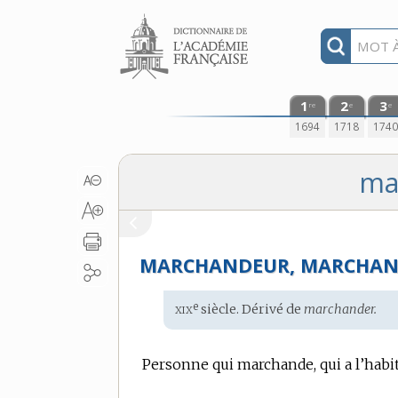
Aller au contenu
1
2
3
re
e
e
1694
1718
174
ma
MARCHANDEUR, MARCHAN
xix
e
Étymologie
siècle. Dérivé de
marchander.
:
Personne qui marchande, qui a l’habi