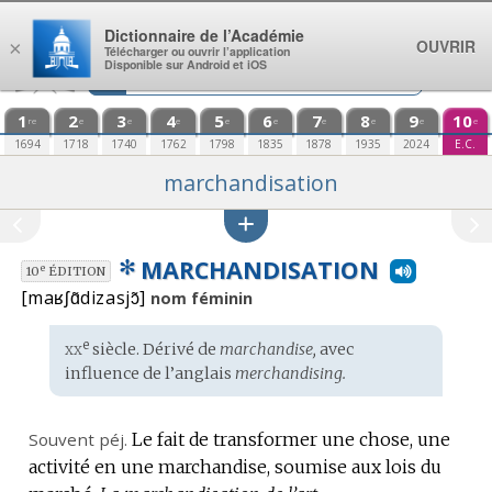
Aller au contenu
Dictionnaire de l’Académie
OUVRIR
×
Télécharger ou ouvrir l’application
Disponible sur Android et iOS
1
2
3
4
5
6
7
8
9
10
re
e
e
e
e
e
e
e
e
e
1694
1718
1740
1762
1798
1835
1878
1935
2024
E.C.
marchandisation
✻
MARCHANDISATION
e
10
ÉDITION
[maʁʃɑ̃dizasjɔ̃]
nom féminin
xx
e
Étymologie
siècle. Dérivé de
marchandise,
avec
:
influence de l’
anglais
merchandising.
Souvent
péj.
Le fait de transformer une chose, une
activité en une marchandise, soumise aux lois du