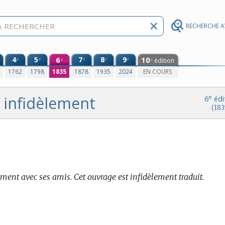
RECHERCHE 
4
5
6
7
8
9
10
e
e
e
e
e
édition
e
e
0
1762
1798
1835
1878
1935
2024
EN COURS
infidèlement
e
6
édi
(183
ement avec ses amis. Cet ouvrage est infidèlement traduit.