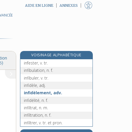
AIDE EN LIGNE
ANNEXES
AVANCÉE
infériorité, n. f.
infermentescible, adj.
infernal, -ale, adj.
infertile, adj.
infertilité, n. f.
VOISINAGE ALPHABÉTIQUE
infestation, n. f.
tion
infester, v. tr.
5)
infibulation, n. f.
infibuler, v. tr.
infidèle, adj.
infidèlement, adv.
infidélité, n. f.
infiltrat, n. m.
infiltration, n. f.
infiltrer, v. tr. et pron.
infime, adj.