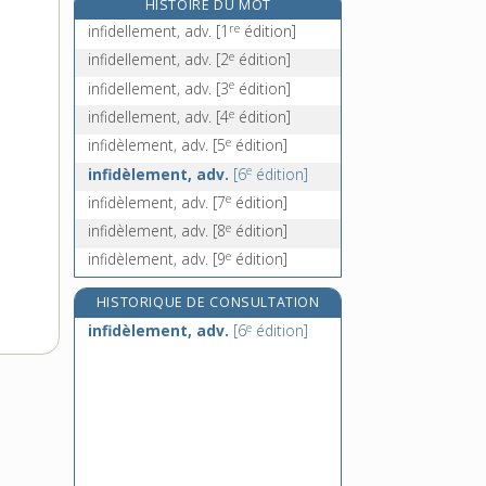
HISTOIRE DU MOT
in fine, loc. adv.
re
infidellement, adv.
[1
édition]
infini, -ie, adj. et n.
e
infidellement, adv.
[2
édition]
infiniment, adv.
e
infidellement, adv.
[3
édition]
infinité, n. f.
e
infidellement, adv.
[4
édition]
e
infidèlement, adv.
[5
édition]
e
infidèlement, adv.
[6
édition]
e
infidèlement, adv.
[7
édition]
e
infidèlement, adv.
[8
édition]
e
infidèlement, adv.
[9
édition]
HISTORIQUE DE CONSULTATION
e
infidèlement, adv.
[6
édition]