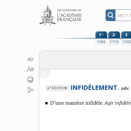
Aller au contenu
1
2
3
re
e
e
1694
1718
174
INFIDÈLEMENT.
e
adv.
6
ÉDITION
■
D’une manière infidèle.
Agir infidèl