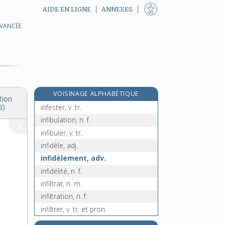
AIDE EN LIGNE
ANNEXES
AVANCÉE
infériorité, n. f.
infermentescible, adj.
infernal, -ale, adj.
infertile, adj.
infertilité, n. f.
VOISINAGE ALPHABÉTIQUE
infestation, n. f.
tion
infester, v. tr.
8)
infibulation, n. f.
infibuler, v. tr.
infidèle, adj.
infidèlement, adv.
infidélité, n. f.
infiltrat, n. m.
infiltration, n. f.
infiltrer, v. tr. et pron.
infime, adj.