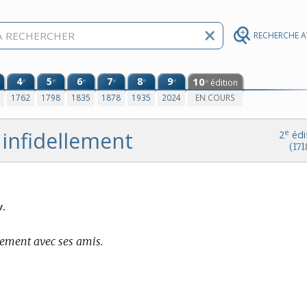
RECHERCHE 
4
5
6
7
8
9
10
e
e
e
e
e
e
édition
e
0
1762
1798
1835
1878
1935
2024
EN COURS
infidellement
e
2
édi
(171
v.
lement avec ses amis.