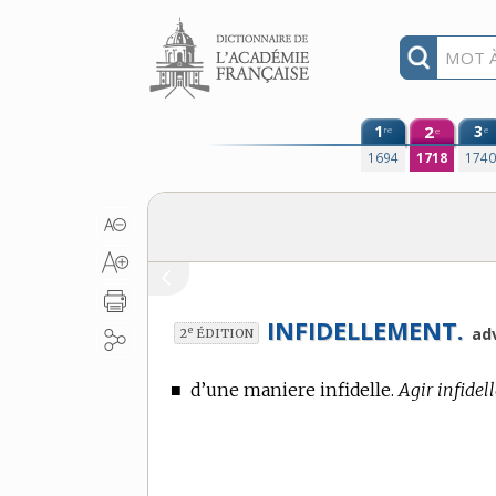
Aller au contenu
1
2
3
re
e
e
1694
1718
174
INFIDELLEMENT.
e
ad
2
ÉDITION
■
d’une maniere infidelle.
Agir infidel