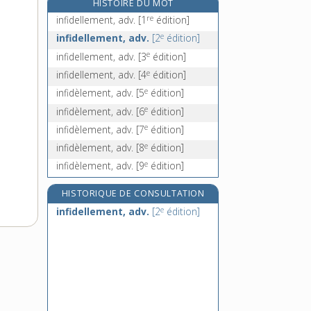
HISTOIRE DU MOT
in fine, loc. adv.
re
infidellement, adv.
[1
édition]
infini, -ie, adj. et n.
e
infidellement, adv.
[2
édition]
infiniment, adv.
e
infidellement, adv.
[3
édition]
infinité, n. f.
e
infidellement, adv.
[4
édition]
e
infidèlement, adv.
[5
édition]
e
infidèlement, adv.
[6
édition]
e
infidèlement, adv.
[7
édition]
e
infidèlement, adv.
[8
édition]
e
infidèlement, adv.
[9
édition]
HISTORIQUE DE CONSULTATION
e
infidellement, adv.
[2
édition]