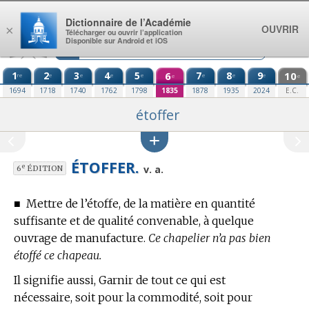
Aller au contenu
Dictionnaire de l’Académie
OUVRIR
×
Télécharger ou ouvrir l’application
Disponible sur Android et iOS
1
2
3
4
5
6
7
8
9
10
re
e
e
e
e
e
e
e
e
e
1694
1718
1740
1762
1798
1835
1878
1935
2024
E.C.
étoffer
ÉTOFFER.
e
v. a.
6
ÉDITION
■
Mettre de l’étoffe, de la matière en quantité
suffisante et de qualité convenable, à quelque
ouvrage de manufacture.
Ce chapelier n’a pas bien
étoffé ce chapeau.
Il signifie aussi, Garnir de tout ce qui est
nécessaire, soit pour la commodité, soit pour