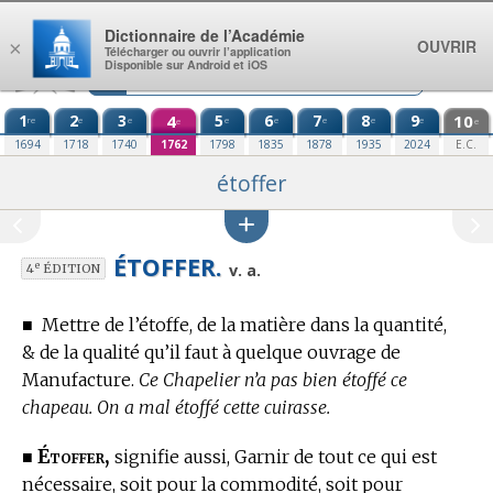
Aller au contenu
Dictionnaire de l’Académie
OUVRIR
×
Télécharger ou ouvrir l’application
Disponible sur Android et iOS
1
2
3
4
5
6
7
8
9
10
re
e
e
e
e
e
e
e
e
e
1694
1718
1740
1762
1798
1835
1878
1935
2024
E.C.
étoffer
ÉTOFFER.
e
v. a.
4
ÉDITION
■
Mettre de l’étoffe, de la matière dans la quantité,
& de la qualité qu’il faut à quelque ouvrage de
Manufacture.
Ce Chapelier n’a pas bien étoffé ce
chapeau. On a mal étoffé cette cuirasse.
Étoffer,
■
signifie aussi, Garnir de tout ce qui est
nécessaire, soit pour la commodité, soit pour