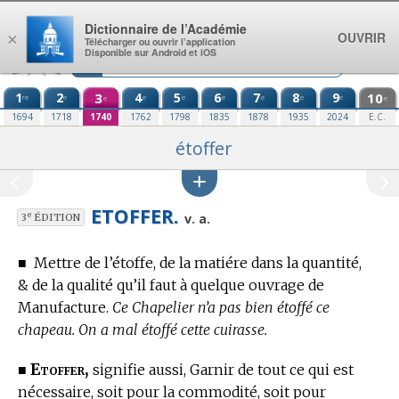
Aller au contenu
Dictionnaire de l’Académie
OUVRIR
×
Télécharger ou ouvrir l’application
Disponible sur Android et iOS
1
2
3
4
5
6
7
8
9
10
re
e
e
e
e
e
e
e
e
e
1694
1718
1740
1762
1798
1835
1878
1935
2024
E.C.
étoffer
ETOFFER.
e
v. a.
3
ÉDITION
■
Mettre de l’étoffe, de la matiére dans la quantité,
& de la qualité qu’il faut à quelque ouvrage de
Manufacture.
Ce Chapelier n’a pas bien étoffé ce
chapeau. On a mal étoffé cette cuirasse.
Etoffer,
■
signifie aussi, Garnir de tout ce qui est
nécessaire, soit pour la commodité, soit pour