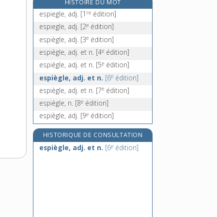
HISTOIRE DU MOT
espionnite, n. f.
re
espiegle, adj.
[1
édition]
esplanade, n. f.
e
espiegle, adj.
[2
édition]
espoir, n. m.
e
espiègle, adj.
[3
édition]
esponton, n. m.
e
espiègle, adj. et n.
[4
édition]
e
espiègle, adj. et n.
[5
édition]
e
espiègle, adj. et n.
[6
édition]
e
espiègle, adj. et n.
[7
édition]
e
espiègle, n.
[8
édition]
e
espiègle, adj.
[9
édition]
HISTORIQUE DE CONSULTATION
e
espiègle, adj. et n.
[6
édition]