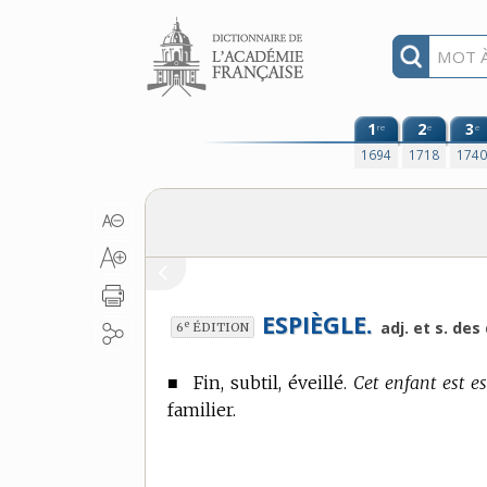
Aller au contenu
1
2
3
re
e
e
1694
1718
174
ESPIÈGLE.
e
adj. et s. de
6
ÉDITION
■
Fin, subtil, éveillé.
Cet enfant est esp
familier.