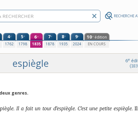
RECHERCHE 
4
5
6
7
8
9
10
e
e
e
e
e
édition
e
e
0
1762
1798
1835
1878
1935
2024
EN COURS
espiègle
e
6
édi
(183
s deux genres.
iègle. Il a fait un tour d’espiègle. C’est une petite espiègle.
Il