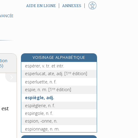
AIDE EN LIGNE
ANNEXES
AVANCÉE
e
espargoutte, n. f.
[5
édition]
e
espatule, n. f.
[5
édition]
espèce, n. f.
espérance, n. f.
espéranto, n. m.
VOISINAGE ALPHABÉTIQUE
espère, n. f.
tion
espérer, v. tr. et intr.
5)
re
esperlucat, ate, adj.
[1
édition]
esperluette, n. f.
re
espie, n. m.
[1
édition]
espiègle, adj.
espièglerie, n. f.
 est
espingole, n. f.
espion, -onne, n.
espionnage, n. m.
espionner, v. tr.