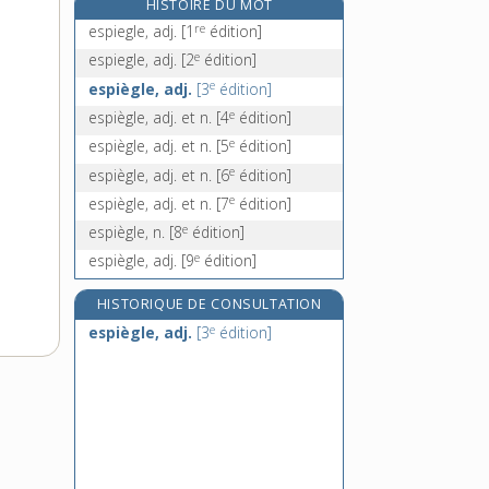
HISTOIRE DU MOT
espionnite, n. f.
re
espiegle, adj.
[1
édition]
esplanade, n. f.
e
espiegle, adj.
[2
édition]
espoir, n. m.
e
espiègle, adj.
[3
édition]
esponton, n. m.
e
espiègle, adj. et n.
[4
édition]
e
espiègle, adj. et n.
[5
édition]
e
espiègle, adj. et n.
[6
édition]
e
espiègle, adj. et n.
[7
édition]
e
espiègle, n.
[8
édition]
e
espiègle, adj.
[9
édition]
HISTORIQUE DE CONSULTATION
e
espiègle, adj.
[3
édition]