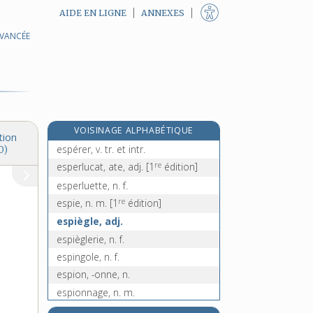
AIDE EN LIGNE
ANNEXES
AVANCÉE
e
espargoutte, n. f.
[5
édition]
e
espatule, n. f.
[5
édition]
espèce, n. f.
espérance, n. f.
espéranto, n. m.
VOISINAGE ALPHABÉTIQUE
espère, n. f.
tion
espérer, v. tr. et intr.
0)
re
esperlucat, ate, adj.
[1
édition]
esperluette, n. f.
re
espie, n. m.
[1
édition]
espiègle, adj.
espièglerie, n. f.
espingole, n. f.
espion, -onne, n.
espionnage, n. m.
espionner, v. tr.