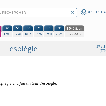
RECHERCHE 
4
5
6
7
8
9
10
e
e
e
e
e
e
édition
e
0
1762
1798
1835
1878
1935
2024
EN COURS
espiègle
e
3
édi
(174
piègle. Il a fait un tour d’espiègle.