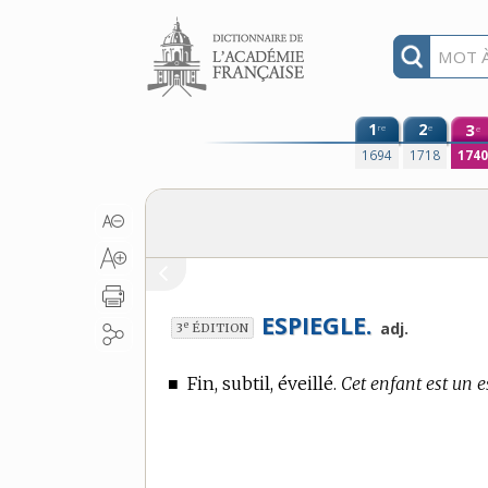
Aller au contenu
1
2
3
re
e
e
1694
1718
174
ESPIEGLE.
e
adj.
3
ÉDITION
■
Fin, subtil, éveillé.
Cet enfant est un es