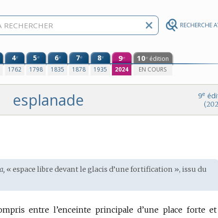
RECHERCHE 
4
5
6
7
8
9
10
e
e
e
e
e
édition
e
e
0
1762
1798
1835
1878
1935
2024
EN COURS
esplanade
e
9
édi
(202
a,
« espace libre devant le glacis d’une fortification », issu du
mpris entre l’enceinte principale d’une place forte et