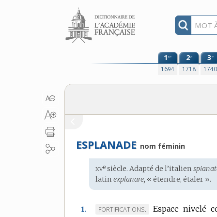
Aller au contenu
1
2
3
re
e
e
1694
1718
174
ESPLANADE
nom féminin
xv
e
Étymologie
siècle. Adapté de l’
italien
spianat
:
latin
explanare,
« étendre, étaler ».
Espace nivelé co
MARQUE
FORTIFICATIONS.
1.