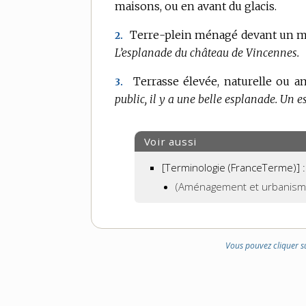
maisons, ou en avant du glacis.
DE
DOMAINE
Terre-plein ménagé devant un mo
2.
:
L’esplanade du château de Vincennes.
Terrasse élevée, naturelle ou a
3.
public, il y a une belle esplanade.
Un es
Voir aussi
[Terminologie (FranceTerme)] :
(Aménagement et urbanism
Vous pouvez cliquer s