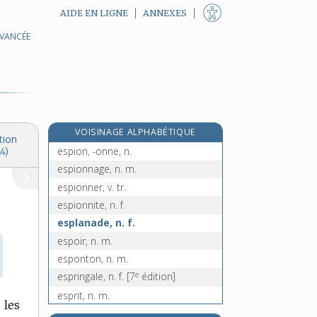
AIDE EN LIGNE
ANNEXES
AVANCÉE
re
esperlucat, ate, adj.
[1
édition]
esperluette, n. f.
re
espie, n. m.
[1
édition]
espiègle, adj.
espièglerie, n. f.
VOISINAGE ALPHABÉTIQUE
espingole, n. f.
tion
espion, -onne, n.
4)
espionnage, n. m.
espionner, v. tr.
espionnite, n. f.
esplanade, n. f.
espoir, n. m.
esponton, n. m.
e
espringale, n. f.
[7
édition]
esprit, n. m.
 les
esprit-de-bois, n. m.