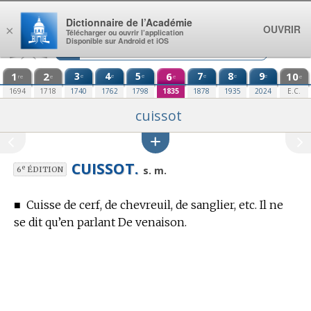
Aller au contenu
Dictionnaire de l’Académie
OUVRIR
×
Télécharger ou ouvrir l’application
Disponible sur Android et iOS
1
2
3
4
5
6
7
8
9
10
e
e
e
e
e
e
re
e
e
e
1694
1718
1740
1762
1798
1835
1878
1935
2024
E.C.
cuissot
CUISSOT.
e
s. m.
6
ÉDITION
■
Cuisse de cerf, de chevreuil, de sanglier, etc. Il ne
se dit qu’en parlant De venaison.