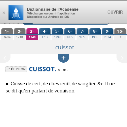
Aller au contenu
Dictionnaire de l’Académie
OUVRIR
×
Télécharger ou ouvrir l’application
Disponible sur Android et iOS
1
2
3
4
5
6
7
8
9
10
e
e
e
e
e
e
re
e
e
e
1694
1718
1740
1762
1798
1835
1878
1935
2024
E.C.
cuissot
CUISSOT.
e
s. m.
3
ÉDITION
■
Cuisse de cerf, de chevreuil, de sanglier, &c. Il ne
se dit qu’en parlant de venaison.