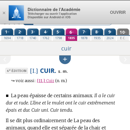
Aller au contenu
Dictionnaire de l’Académie
OUVRIR
×
Télécharger ou ouvrir l’application
Disponible sur Android et iOS
1
2
3
4
5
6
7
8
9
10
re
e
e
e
e
e
e
e
e
e
1694
1718
1740
1762
1798
1835
1878
1935
2024
E.C.
cuir
CUIR.
[I.]
e
s. m.
6
ÉDITION
↪
voir aussi :
[II.]
Cuir
(n. m.)
■
La peau épaisse de certains animaux.
Il a le cuir
dur et rude. L’âne et le mulet ont le cuir extrêmement
épais et dur. Cuir uni. Cuir tendu.
Il se dit plus ordinairement de La peau des
animaux, quand elle est séparée de la chair et