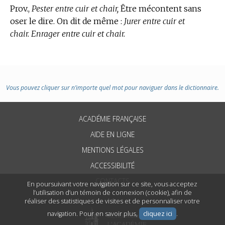
Prov.,
Pester entre cuir et chair,
Être mécontent sans
oser le dire. On dit de même :
Jurer entre cuir et
chair. Enrager entre cuir et chair.
Vous pouvez cliquer sur n’importe quel mot pour naviguer dans le dictionnaire.
ACADÉMIE FRANÇAISE
AIDE EN LIGNE
MENTIONS LÉGALES
ACCESSIBILITÉ
CONTACTS
En poursuivant votre navigation sur ce site, vous acceptez
l’utilisation d’un témoin de connexion (cookie), afin de
réaliser des statistiques de visites et de personnaliser votre
navigation. Pour en savoir plus,
cliquez ici
.