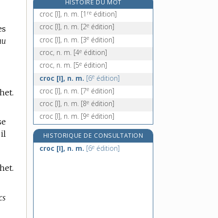
HISTOIRE DU MOT
crochet, n. m.
re
croc [I], n. m.
[1
édition]
crochetable, adj.
e
croc [I], n. m.
[2
édition]
es
crochetage, n. m.
e
croc [I], n. m.
[3
édition]
au
crocheter, v. tr.
e
croc, n. m.
[4
édition]
e
croc, n. m.
[5
édition]
e
croc [I], n. m.
[6
édition]
e
croc [I], n. m.
[7
édition]
het.
e
croc [I], n. m.
[8
édition]
e
croc [I], n. m.
[9
édition]
se
il
HISTORIQUE DE CONSULTATION
e
croc [I], n. m.
[6
édition]
het.
cs