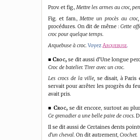
Prov. et fig.,
Mettre les armes au croc, pe
Fig. et fam.,
Mettre un procès au croc,
procédures. On dit de même :
Cette aff
croc pour quelque temps.
Arquebuse à croc.
Arquebuse
.
Voyez
Croc,
■
se dit aussi d’Une longue perc
Croc de batelier. Tirer avec un croc.
Les crocs de la ville,
se disait, à Paris
servait pour arrêter les progrès du fe
avait pris.
Croc,
■
se dit encore, surtout au pl
Ce grenadier a une belle paire de crocs.
Da
Il se dit aussi de Certaines dents poi
d’un cheval.
On dit autrement,
Crochet.