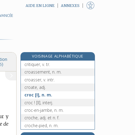
AIDE EN LIGNE
ANNEXES
AVANCÉE
criterium, n. m.
criticisme, n. m.
critiquable, adj.
critique [I], adj.
critique [II], n. m.
VOISINAGE ALPHABÉTIQUE
critique [III], n. f.
tion
critiquer, v. tr.
5)
croassement, n. m.
croasser, v. intr.
croate, adj.
croc [I], n. m.
croc ! [II], interj.
croc-en-jambe, n. m.
ur y
croche, adj. et n. f.
re de
croche-pied, n. m.
crocher, v. tr.