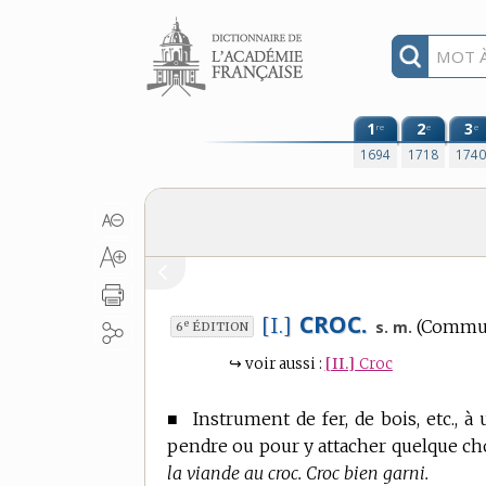
Aller au contenu
1
2
3
re
e
e
1694
1718
174
CROC.
[I.]
(Communé
e
s. m.
6
ÉDITION
↪
voir aussi :
[II.]
Croc
■
Instrument de fer, de bois, etc., 
pendre ou pour y attacher quelque ch
la viande au croc. Croc bien garni.