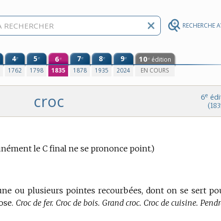
RECHERCHE 
4
5
6
7
8
9
10
e
e
e
e
e
édition
e
e
0
1762
1798
1835
1878
1935
2024
EN COURS
croc
e
6
édi
(183
ment le C final ne se prononce point.)
à une ou plusieurs pointes recourbées, dont on se sert po
ose.
Croc de fer. Croc de bois. Grand croc. Croc de cuisine. Pend