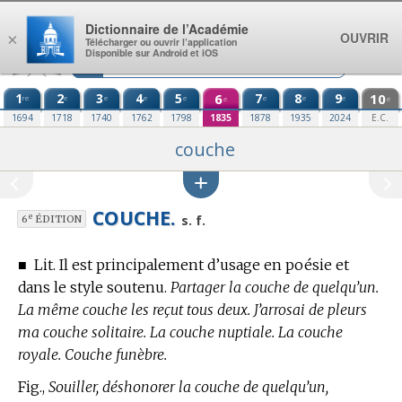
Aller au contenu
Dictionnaire de l’Académie
OUVRIR
×
Télécharger ou ouvrir l’application
Disponible sur Android et iOS
1
2
3
4
5
6
7
8
9
10
re
e
e
e
e
e
e
e
e
e
1694
1718
1740
1762
1798
1835
1878
1935
2024
E.C.
couche
COUCHE.
e
s. f.
6
ÉDITION
■
Lit. Il est principalement d’usage en poésie et
dans le style soutenu.
Partager la couche de quelqu’un.
La même couche les reçut tous deux. J’arrosai de pleurs
ma couche solitaire. La couche nuptiale. La couche
royale. Couche funèbre.
Fig.,
Souiller, déshonorer la couche de quelqu’un,