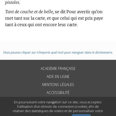
pistoles.
Tant de couche et de belle,
se dit Pour avertir qu’on
met tant sur la carte, et que celui qui est pris paye
tant à ceux qui ont encore leur carte.
Vous pouvez cliquer sur n’importe quel mot pour naviguer dans le dictionnaire.
ACADÉMIE FRANÇAISE
AIDE EN LIGNE
MENTIONS LÉGALES
ACCESSIBILITÉ
CONTACTS
En poursuivant votre navigation sur ce site, vous acceptez
l’utilisation d’un témoin de connexion (cookie), afin de
réaliser des statistiques de visites et de personnaliser votre