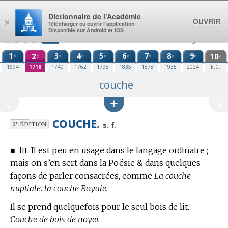
Aller au contenu
Dictionnaire de l’Académie
OUVRIR
×
Télécharger ou ouvrir l’application
Disponible sur Android et iOS
1
2
3
4
5
6
7
8
9
10
re
e
e
e
e
e
e
e
e
e
1694
1718
1740
1762
1798
1835
1878
1935
2024
E.C.
couche
COUCHE.
e
s. f.
2
ÉDITION
■
lit.
Il est peu en usage dans le langage ordinaire ;
mais on s’en sert dans la Poësie & dans quelques
façons de parler consacrées, comme
La couche
nuptiale. la couche Royale.
Il se prend quelquefois pour le seul bois de lit.
Couche de bois de noyer.